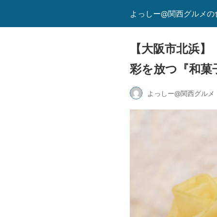
よっしー@関西グルメの
【大阪市北浜】
彩を放つ『和菓
よっしー@関西グルメ