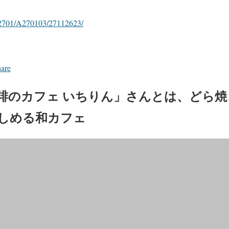
/A2701/A270103/27112623/
hare
琲のカフェ いちりん」さんとは、どら焼
しめる和カフェ