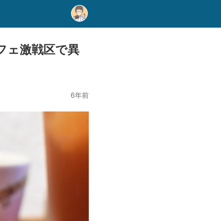
フェ激戦区で異
6年前