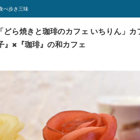
食べ歩き三味
「どら焼きと珈琲のカフェ いちりん」カ
子』×『珈琲』の和カフェ