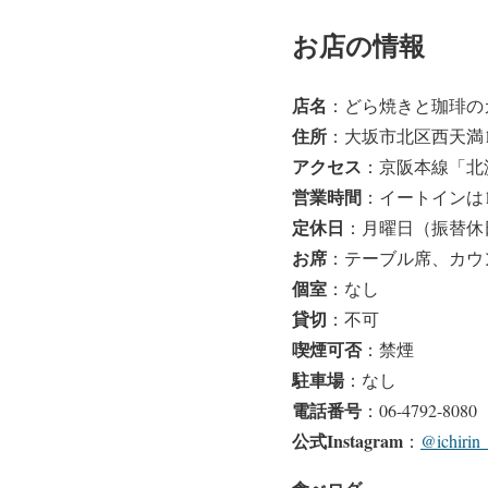
お店の情報
店名
：どら焼きと珈琲の
住所
：大坂市北区西天満1-2-
アクセス
：京阪本線「北
営業時間
：イートインは12:0
定休日
：月曜日（振替休
お席
：テーブル席、カウ
個室
：なし
貸切
：不可
喫煙可否
：禁煙
駐車場
：なし
電話番号
：06-4792-8080
公式Instagram
：
@ichirin_