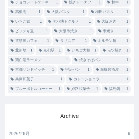
チョコレートケーキ
1
焼きドーナツ
1
和牛
1
高槻肉
1
大阪パスタ
1
梅田パスタ
1
いちご飴
1
デパ地下グルメ
1
大阪お肉
1
ビフテキ重
1
大阪串焼き
1
串焼き
1
道頓堀カフェ
1
ラザニア
1
ホルモン鍋
1
北新地
1
京都駅
1
いちご大福
1
モツ焼き
1
鶏白湯ラーメン
1
焼きそばパン
1
京都サンドイッチ
1
宇治パン
1
海鮮居酒屋
1
兵庫和菓子
1
ガトーショコラ
1
ブルーボトルコーヒー
1
姫路和菓子
1
福島鍋
1
Archive
2026年8月
6