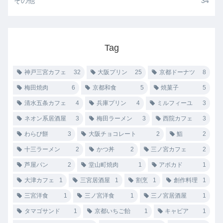
その他
34
Tag
神戸三宮カフェ
32
大阪プリン
25
京都ドーナツ
8
梅田焼肉
6
京都和食
5
焼菓子
5
清水五条カフェ
4
兵庫プリン
4
ミルフィーユ
3
ネオン系居酒屋
3
梅田ラーメン
3
西院カフェ
3
わらび餅
3
大阪チョコレート
2
鮨
2
十三ラーメン
2
かつ丼
2
三ノ宮カフェ
2
芦屋パン
2
堂山町焼肉
1
アボカド
1
大津カフェ
1
三宮居酒屋
1
割烹
1
創作料理
1
三宮洋食
1
三ノ宮洋食
1
三ノ宮居酒屋
1
タマゴサンド
1
京都いちご飴
1
キャビア
1