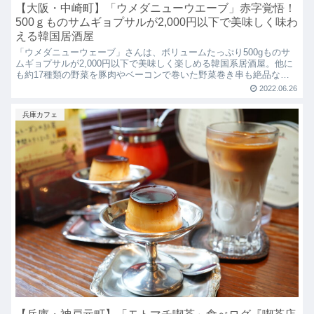
【大阪・中崎町】「ウメダニューウエーブ」赤字覚悟！
500ｇものサムギョプサルが2,000円以下で美味しく味わ
える韓国居酒屋
「ウメダニューウェーブ」さんは、ボリュームたっぷり500gものサ
ムギョプサルが2,000円以下で美味しく楽しめる韓国系居酒屋。他に
も約17種類の野菜を豚肉やベーコンで巻いた野菜巻き串も絶品なの
で是非行ってみてください！
2022.06.26
兵庫カフェ