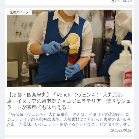
2022.06.20
ーラなどエンタメ要素もあり、『チーズ好き』なら是非行って欲しい
お店です！
京都スイーツ
【京都・四条烏丸】「Venchi（ヴェンキ） 大丸京都
店」イタリアの超老舗チョコジェラテリア、濃厚なジェ
ラートが京都でも味わえる！
「Venchi（ヴェンキ） 大丸京都店」さんは、イタリアの老舗チョコ
ジェラテリアの京都初の店舗。天然素材にこだわった素材の味わい引
き出した美味しいジェラートを食べることができ、ピスタチオが追加
料金なしで食べられるのが嬉しい！
2022.06.19