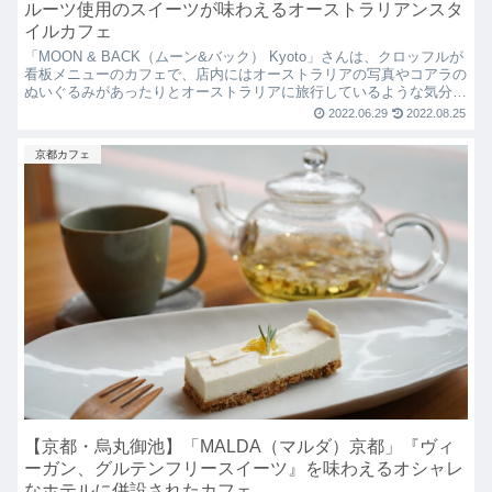
ルーツ使用のスイーツが味わえるオーストラリアンスタ
イルカフェ
「MOON & BACK（ムーン&バック） Kyoto」さんは、クロッフルが
看板メニューのカフェで、店内にはオーストラリアの写真やコアラの
ぬいぐるみがあったりとオーストラリアに旅行しているような気分に
なります！ランチタイムにはオムライスやパスタなどメインにミニサ
2022.06.29
2022.08.25
イズのクロッフルがついてくる超お得なセットメニューがいただけま
す！
京都カフェ
【京都・烏丸御池】「MALDA（マルダ）京都」『ヴィ
ーガン、グルテンフリースイーツ』を味わえるオシャレ
なホテルに併設されたカフェ