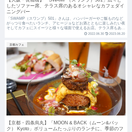
したソファー席、テラス席のあるオシャレなカフェダイ
ニングバー
「SWAMP（スワンプ）501」さんは、ハンバーガーやご飯ものなど
がっつり食べたいランチ、アヒージョなどお酒とともに楽しみたい夜
そしてカフェにスイーツと様々な場面で使えるお店。テラス席もあ
り、夜にはライトアップされデートでもおススメですよ！
2022.06.30
2023.06.20
京都カフェ
【京都・四条烏丸】「MOON & BACK（ムーン&バッ
ク） Kyoto」ボリュームたっぷりのランチに、季節のフ