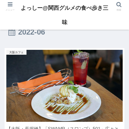
よっしー@関西グルメの食べ歩き三
メニュー
検索
味
2022-06
大阪カフェ
【大阪・長堀橋】「SWAMP（スワンプ）501」広々と