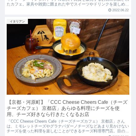
たカフェ。家具や雑貨に囲まれた中でスイーツやドリンクを楽しめる
とてもオシャレな雰囲気のお店です！！
2022.06.22
イタリアン
【京都・河原町】「CCC Cheese Cheers Cafe（チーズ
チーズカフェ） 京都店」あらゆる料理にチーズを使
用、チーズ好きなら行きたくなるお店
「CCC Cheese Cheers Cafe（チーズチーズカフェ） 京都店」さん
は、ミモレットチーズやグラナパダーノチーズなどあまり見かけない
チーズを使った料理を楽しむことができるチーズ料理専門店。目の前
でチーズをかけてくれるハンバーガーや、つくってもらえるカルボナ