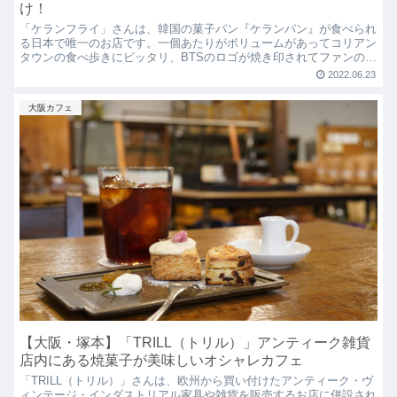
け！
「ケランフライ」さんは、韓国の菓子パン『ケランパン』が食べられ
る日本で唯一のお店です。一個あたりがボリュームがあってコリアン
タウンの食べ歩きにピッタリ、BTSのロゴが焼き印されてファンの方
は是非行ってみてください！
2022.06.23
大阪カフェ
【大阪・塚本】「TRILL（トリル）」アンティーク雑貨
店内にある焼菓子が美味しいオシャレカフェ
「TRILL（トリル）」さんは、欧州から買い付けたアンティーク・ヴ
ィンテージ・インダストリアル家具や雑貨を販売するお店に併設され