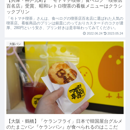
【兵庫・神戸元町】「モトマチ喫茶」食べログ『喫茶店
百名店』受賞、昭和レトロ喫茶の看板メニューはクラシ
ックプリン
「モトマチ喫茶」さんは、食べログの喫茶店百名店に選ばれた人気の
喫茶店。看板商品のプリンは銀皿にのっておりカスタードのコクが濃
厚、280円という安さ、プリン好きは是非味わってみてください。
2022.06.24
2023.05.24
大阪パン
【大阪・鶴橋】「ケランフライ」日本で韓国屋台グルメ
のたまごパン『ケランパン』が食べられるのはここだ