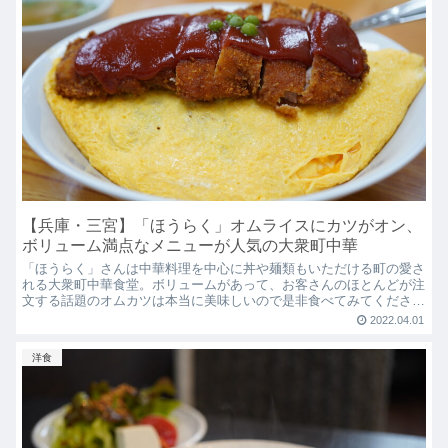
【兵庫・三宮】「ほうらく」オムライスにカツがオン、
ボリューム満点なメニューが人気の大衆町中華
「ほうらく」さんは中華料理を中心に丼や麺類もいただける町の愛さ
れる大衆町中華食堂。ボリュームがあって、お客さんのほとんどが注
文する話題のオムカツは本当に美味しいので是非食べてみてくださ
い！
2022.04.01
洋食