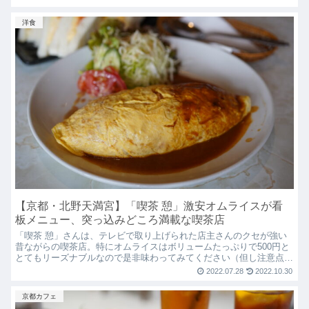
洋食
【京都・北野天満宮】「喫茶 憩」激安オムライスが看
板メニュー、突っ込みどころ満載な喫茶店
「喫茶 憩」さんは、テレビで取り上げられた店主さんのクセが強い
昔ながらの喫茶店。特にオムライスはボリュームたっぷりで500円と
とてもリーズナブルなので是非味わってみてください（但し注意点が
あるので詳細は本文をご覧ください）
2022.07.28
2022.10.30
京都カフェ