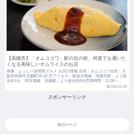
【高槻市】「オムココワ」駅の目の前、何度でも通いた
くなる美味しいオムライスのお店
画像：よっしー@関西グルメ お店の情報 店名：オムココワ住所：大
阪府高槻市北園町16-18 2Fアクセス：阪急京都線「高槻市駅」より徒
歩約1分、JR京都線「高槻駅」より徒歩約8分営業時間：11:00～
14:30（売り切れ次第閉店）定休日：水...
2022.01.05
スポンサーリンク
次のページ