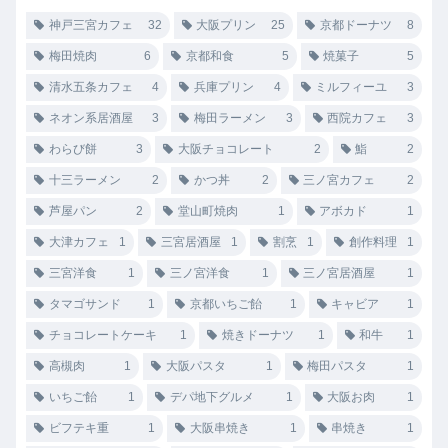
神戸三宮カフェ
32
大阪プリン
25
京都ドーナツ
8
梅田焼肉
6
京都和食
5
焼菓子
5
清水五条カフェ
4
兵庫プリン
4
ミルフィーユ
3
ネオン系居酒屋
3
梅田ラーメン
3
西院カフェ
3
わらび餅
3
大阪チョコレート
2
鮨
2
十三ラーメン
2
かつ丼
2
三ノ宮カフェ
2
芦屋パン
2
堂山町焼肉
1
アボカド
1
大津カフェ
1
三宮居酒屋
1
割烹
1
創作料理
1
三宮洋食
1
三ノ宮洋食
1
三ノ宮居酒屋
1
タマゴサンド
1
京都いちご飴
1
キャビア
1
チョコレートケーキ
1
焼きドーナツ
1
和牛
1
高槻肉
1
大阪パスタ
1
梅田パスタ
1
いちご飴
1
デパ地下グルメ
1
大阪お肉
1
ビフテキ重
1
大阪串焼き
1
串焼き
1