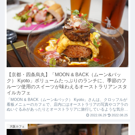
【京都・四条烏丸】「MOON & BACK（ムーン&バッ
ク） Kyoto」ボリュームたっぷりのランチに、季節のフ
ルーツ使用のスイーツが味わえるオーストラリアンスタ
イルカフェ
「MOON & BACK（ムーン&バック） Kyoto」さんは、クロッフルが
看板メニューのカフェで、店内にはオーストラリアの写真やコアラの
ぬいぐるみがあったりとオーストラリアに旅行しているような気分に
なります！ランチタイムにはオムライスやパスタなどメインにミニサ
2022.06.29
2022.08.25
イズのクロッフルがついてくる超お得なセットメニューがいただけま
す！
大阪カフェ