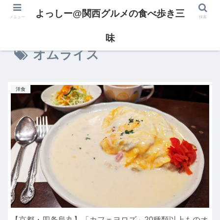
よっしー@関西グルメの食べ歩き三
メニュー
検索
味
オムライス
洋食
【京都・四条烏丸】「カフェヨロズ」20種類以上ものオ