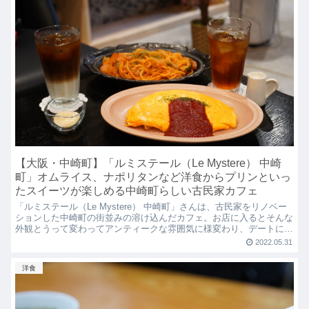
【大阪・中崎町】「ルミステール（Le Mystere） 中崎
町」オムライス、ナポリタンなど洋食からプリンといっ
たスイーツが楽しめる中崎町らしい古民家カフェ
「ルミステール（Le Mystere） 中崎町」さんは、古民家をリノベー
ションした中崎町の街並みの溶け込んだカフェ。お店に入るとそんな
外観とうって変わってアンティークな雰囲気に様変わり、デートにぴ
ったりですね♬オムライス、ナポリタンなどの洋食にデザート、どれ
2022.05.31
も美味しいので中崎町に来られた際には是非行ってみてください。
洋食