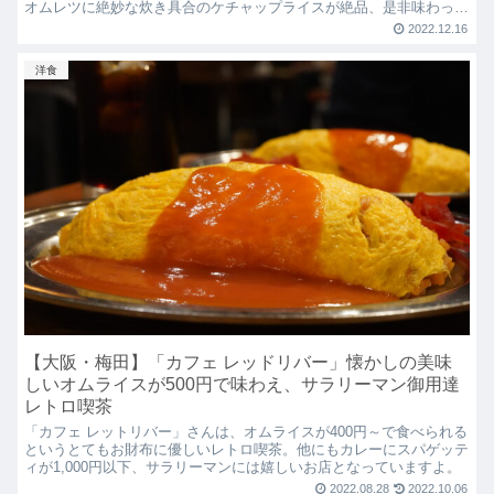
オムレツに絶妙な炊き具合のケチャップライスが絶品、是非味わって
みてください！
2022.12.16
洋食
【大阪・梅田】「カフェ レッドリバー」懐かしの美味
しいオムライスが500円で味わえ、サラリーマン御用達
レトロ喫茶
「カフェ レットリバー」さんは、オムライスが400円～で食べられる
というとてもお財布に優しいレトロ喫茶。他にもカレーにスパゲッテ
ィが1,000円以下、サラリーマンには嬉しいお店となっていますよ。
2022.08.28
2022.10.06