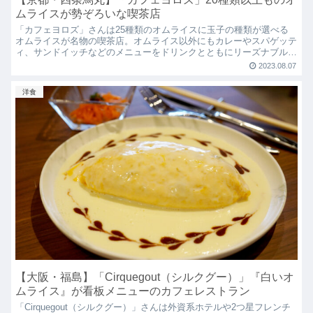
ムライスが勢ぞろいな喫茶店
「カフェヨロズ」さんは25種類のオムライスに玉子の種類が選べる
オムライスが名物の喫茶店。オムライス以外にもカレーやスパゲッテ
ィ、サンドイッチなどのメニューをドリンクとともにリーズナブルに
楽しめます。
2023.08.07
洋食
【大阪・福島】「Cirquegout（シルクグー）」『白いオ
ムライス』が看板メニューのカフェレストラン
「Cirquegout（シルクグー）」さんは外資系ホテルや2つ星フレンチ