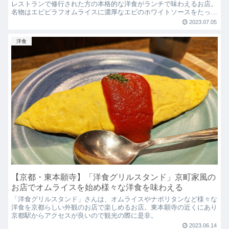
レストランで修行された方の本格的な洋食がランチで味わえるお店。
名物はエビピラフオムライスに濃厚なエビのホワイトソースをたっぷ
りとかけたメニュー、是非食べてみてください！
2023.07.05
洋食
【京都・東本願寺】「洋食グリルスタンド」京町家風の
お店でオムライスを始め様々な洋食を味わえる
「洋食グリルスタンド」さんは、オムライスやナポリタンなど様々な
洋食を京都らしい外観のお店で楽しめるお店。東本願寺の近くにあり
京都駅からアクセスが良いので観光の際に是非。
2023.06.14