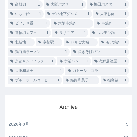
高槻肉
1
大阪パスタ
1
梅田パスタ
1
いちご飴
1
デパ地下グルメ
1
大阪お肉
1
ビフテキ重
1
大阪串焼き
1
串焼き
1
道頓堀カフェ
1
ラザニア
1
ホルモン鍋
1
北新地
1
京都駅
1
いちご大福
1
モツ焼き
1
鶏白湯ラーメン
1
焼きそばパン
1
京都サンドイッチ
1
宇治パン
1
海鮮居酒屋
1
兵庫和菓子
1
ガトーショコラ
1
ブルーボトルコーヒー
1
姫路和菓子
1
福島鍋
1
Archive
2026年8月
9