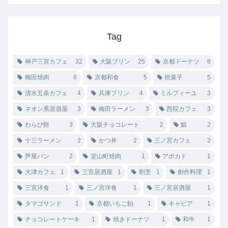
Tag
神戸三宮カフェ
32
大阪プリン
25
京都ドーナツ
8
梅田焼肉
6
京都和食
5
焼菓子
5
清水五条カフェ
4
兵庫プリン
4
ミルフィーユ
3
ネオン系居酒屋
3
梅田ラーメン
3
西院カフェ
3
わらび餅
3
大阪チョコレート
2
鮨
2
十三ラーメン
2
かつ丼
2
三ノ宮カフェ
2
芦屋パン
2
堂山町焼肉
1
アボカド
1
大津カフェ
1
三宮居酒屋
1
割烹
1
創作料理
1
三宮洋食
1
三ノ宮洋食
1
三ノ宮居酒屋
1
タマゴサンド
1
京都いちご飴
1
キャビア
1
チョコレートケーキ
1
焼きドーナツ
1
和牛
1