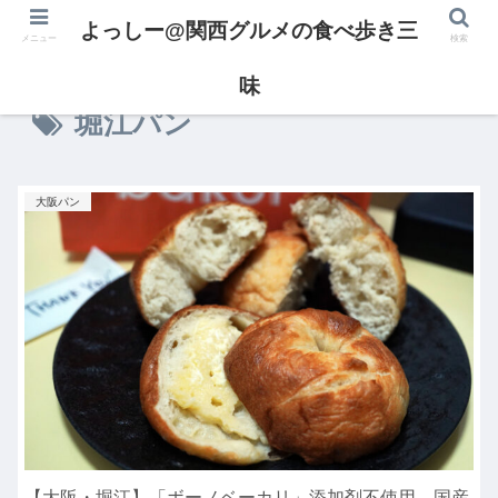
よっしー@関西グルメの食べ歩き三
メニュー
検索
味
堀江パン
大阪パン
【大阪・堀江】「ボーノベーカリ」添加剤不使用、国産