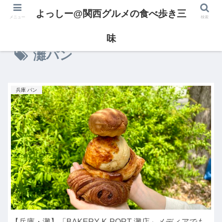
よっしー@関西グルメの食べ歩き三
メニュー
検索
味
灘パン
兵庫 パン
【兵庫・灘】「BAKERY K-PORT 灘店」メディアでも