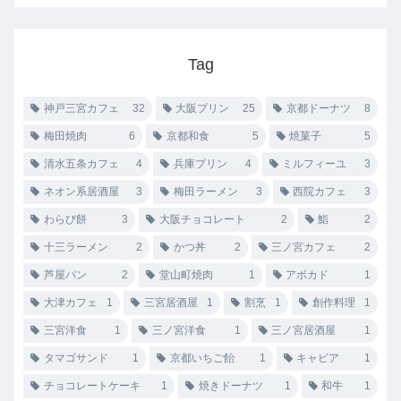
Tag
神戸三宮カフェ
32
大阪プリン
25
京都ドーナツ
8
梅田焼肉
6
京都和食
5
焼菓子
5
清水五条カフェ
4
兵庫プリン
4
ミルフィーユ
3
ネオン系居酒屋
3
梅田ラーメン
3
西院カフェ
3
わらび餅
3
大阪チョコレート
2
鮨
2
十三ラーメン
2
かつ丼
2
三ノ宮カフェ
2
芦屋パン
2
堂山町焼肉
1
アボカド
1
大津カフェ
1
三宮居酒屋
1
割烹
1
創作料理
1
三宮洋食
1
三ノ宮洋食
1
三ノ宮居酒屋
1
タマゴサンド
1
京都いちご飴
1
キャビア
1
チョコレートケーキ
1
焼きドーナツ
1
和牛
1