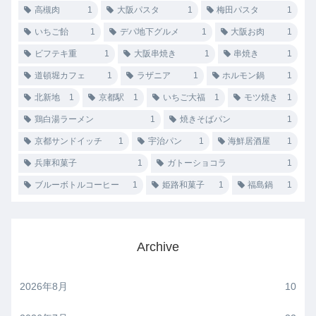
高槻肉
1
大阪パスタ
1
梅田パスタ
1
いちご飴
1
デパ地下グルメ
1
大阪お肉
1
ビフテキ重
1
大阪串焼き
1
串焼き
1
道頓堀カフェ
1
ラザニア
1
ホルモン鍋
1
北新地
1
京都駅
1
いちご大福
1
モツ焼き
1
鶏白湯ラーメン
1
焼きそばパン
1
京都サンドイッチ
1
宇治パン
1
海鮮居酒屋
1
兵庫和菓子
1
ガトーショコラ
1
ブルーボトルコーヒー
1
姫路和菓子
1
福島鍋
1
Archive
2026年8月
10