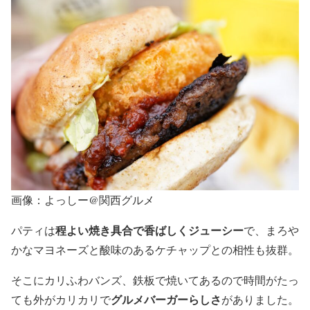
画像：よっしー@関西グルメ
程よい焼き具合で香ばしくジューシー
パティは
で、まろや
かなマヨネーズと酸味のあるケチャップとの相性も抜群。
そこにカリふわバンズ、鉄板で焼いてあるので時間がたっ
グルメバーガーらしさ
ても外がカリカリで
がありました。