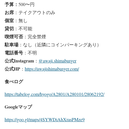
予算
：
500〜円
お席
：テイクアウトのみ
個室
：無し
貸切
：不可能
喫煙可否
：完全禁煙
駐車場
：なし（近隣にコインパーキングあり）
電話番号
：不明
公式Instagram
：
@awaji.shimaburger
公式HP
：
https://awajishimaburger.com/
食べログ
https://tabelog.com/hyogo/A2801/A280101/28062192/
Googleマップ
https://goo.gl/maps/4SYWDiAhXrasPMze9