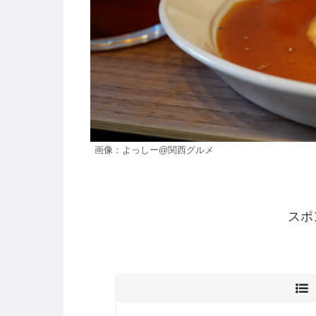
画像：よっしー@関西グルメ
スポ