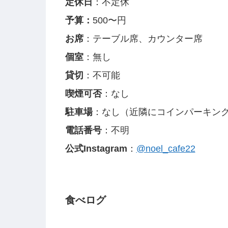
定休日
：不定休
予算
：
500〜円
お席
：テーブル席、カウンター席
個室
：無し
貸切
：不可能
喫煙可否
：なし
駐車場
：なし（近隣にコインパーキン
電話番号
：不明
公式Instagram
：
@noel_cafe22
食べログ