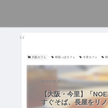
大阪カフェ
韓国っぽカフェ
今里カフェ
韓
2022.06.13
【大阪・今里】「NOE
すぐそば、長屋をリノ