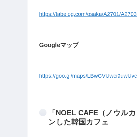
https://tabelog.com/osaka/A2701/A270
Googleマップ
https://goo.gl/maps/LBwCVUwci9uwUv
「NOEL CAFE（ノウ
ンした韓国カフェ