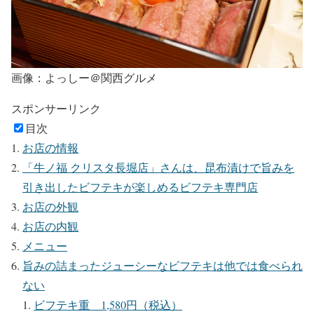
画像：よっしー＠関西グルメ
スポンサーリンク
目次
お店の情報
「牛ノ福 クリスタ長堀店」さんは、昆布漬けで旨みを
引き出したビフテキが楽しめるビフテキ専門店
お店の外観
お店の内観
メニュー
旨みの詰まったジューシーなビフテキは他では食べられ
ない
ビフテキ重 1,580円（税込）