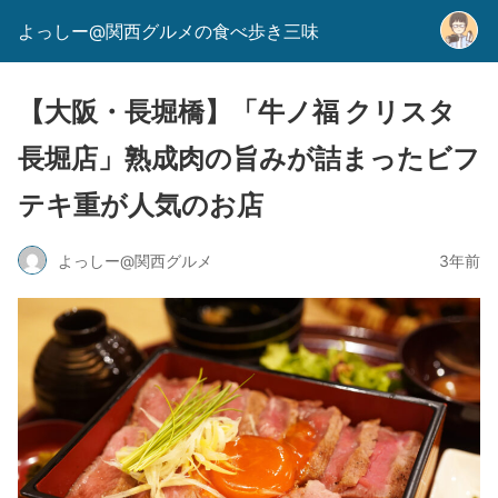
よっしー@関西グルメの食べ歩き三味
【大阪・長堀橋】「牛ノ福 クリスタ
長堀店」熟成肉の旨みが詰まったビフ
テキ重が人気のお店
よっしー@関西グルメ
3年前