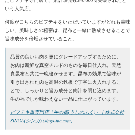
いう人気店。
何度がこちらのビフテキをいただいていますがどれも美味
しい、美味しさの秘密は、昆布と一緒に熟成させることで
旨味成分を倍増させていること。
品質の良いお肉を更にグレードアップするために、
お肉は新鮮な真空チルドのものを毎日仕入れ。天然
真昆布と共に一晩寝かせます。昆布の効果で旨味が
引き出された肉を高温の鉄板で丁寧に火入れするこ
とで、しっかりと旨み成分と肉汁を閉じ込めます。
牛の福でしか味わえない一品に仕上がっています。
ビフテキ重専門店「牛の福(うしのふく)」｜株式会社
SINGA(シンガ) (singa-inc.com)