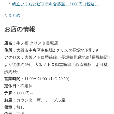
帆立いくらとビフテキ合盛重 2,000円（税込）
まとめ
お店の情報
店名
：牛ノ福 クリスタ長堀店
住所
：大阪市中央区南船場2 クリスタ長堀地下街2-9
アクセス
：大阪メトロ堺筋線、長堀鶴見緑地線｢長堀橋駅｣
より徒歩約2分、大阪メトロ御堂筋線「心斎橋駅」より徒
歩約5分
営業時間
：11:00〜21:00（L.O.20:30）
定休日
：不定休
予算
：1,000円～
お席
：カウンター席、テーブル席
個室
：無し