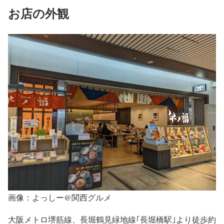
お店の外観
画像：よっしー@関西グルメ
大阪メトロ堺筋線、長堀鶴見緑地線｢長堀橋駅｣より徒歩約