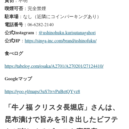
貸切
：不明
喫煙可否
：完全禁煙
駐車場
：なし（近隣にコインパーキングあり）
電話番号
：06-6282-2140
公式Instagram
：
@ushinohuku.kurisutanagahori
公式HP
：
https://singa-inc.com/brand/ushinofuku/
食べログ
https://tabelog.com/osaka/A2701/A270201/27124410/
Googleマップ
https://goo.gl/maps/3uS7tvvPuBetQYyz8
「牛ノ福 クリスタ長堀店」さんは、
昆布漬けで旨みを引き出したビフテ