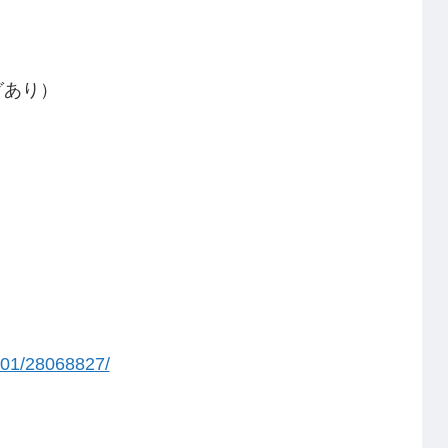
グあり）
101/28068827/