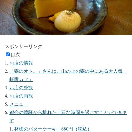
スポンサーリンク
目次
お店の情報
「森のオト。」さんは、山の上の森の中にある大人気一
軒家カフェ
お店の外観
お店の内観
メニュー
都会の喧騒から離れた上質な時間を過ごすことができま
す
林檎のバターケーキ 680円（税込）