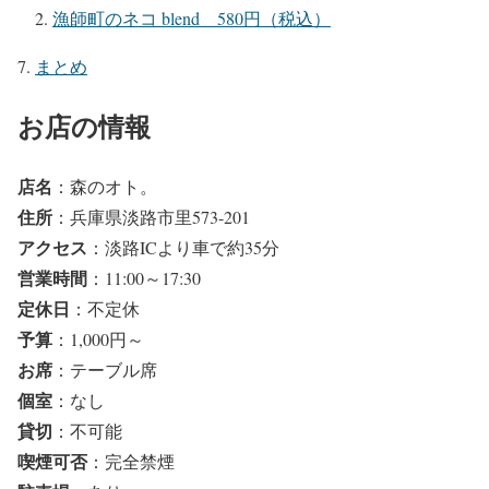
漁師町のネコ blend 580円（税込）
まとめ
お店の情報
店名
：森のオト。
住所
：兵庫県淡路市里573-201
アクセス
：淡路ICより車で約35分
営業時間
：11:00～17:30
定休日
：不定休
予算
：1,000円～
お席
：テーブル席
個室
：なし
貸切
：不可能
喫煙可否
：完全禁煙