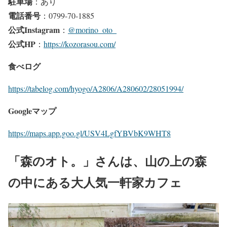
駐車場
：あり
電話番号
：0799-70-1885
公式Instagram
：
@morino_oto_
公式HP
：
https://kozorasou.com/
食べログ
https://tabelog.com/hyogo/A2806/A280602/28051994/
Googleマップ
https://maps.app.goo.gl/USV4LgfYBVbK9WHT8
「森のオト。」さんは、山の上の森
の中にある大人気一軒家カフェ