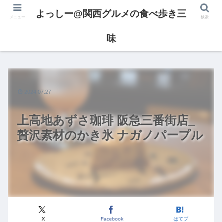
よっしー@関西グルメの食べ歩き三
メニュー
検索
味
2024.07.27
上高地あずさ珈琲 阪急三番街店_
贅沢素材のかき氷 ナガノパープル
X
Facebook
はてブ