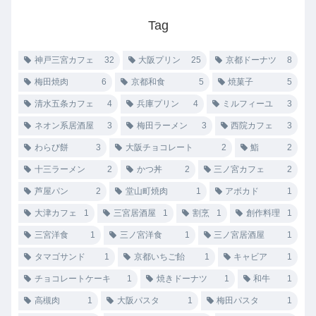
Tag
神戸三宮カフェ
32
大阪プリン
25
京都ドーナツ
8
梅田焼肉
6
京都和食
5
焼菓子
5
清水五条カフェ
4
兵庫プリン
4
ミルフィーユ
3
ネオン系居酒屋
3
梅田ラーメン
3
西院カフェ
3
わらび餅
3
大阪チョコレート
2
鮨
2
十三ラーメン
2
かつ丼
2
三ノ宮カフェ
2
芦屋パン
2
堂山町焼肉
1
アボカド
1
大津カフェ
1
三宮居酒屋
1
割烹
1
創作料理
1
三宮洋食
1
三ノ宮洋食
1
三ノ宮居酒屋
1
タマゴサンド
1
京都いちご飴
1
キャビア
1
チョコレートケーキ
1
焼きドーナツ
1
和牛
1
高槻肉
1
大阪パスタ
1
梅田パスタ
1