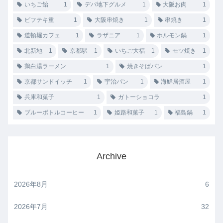
いちご飴
1
デパ地下グルメ
1
大阪お肉
1
ビフテキ重
1
大阪串焼き
1
串焼き
1
道頓堀カフェ
1
ラザニア
1
ホルモン鍋
1
北新地
1
京都駅
1
いちご大福
1
モツ焼き
1
鶏白湯ラーメン
1
焼きそばパン
1
京都サンドイッチ
1
宇治パン
1
海鮮居酒屋
1
兵庫和菓子
1
ガトーショコラ
1
ブルーボトルコーヒー
1
姫路和菓子
1
福島鍋
1
Archive
2026年8月
6
2026年7月
32