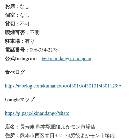
お席
：なし
個室
：なし
貸切
：不可
喫煙可否
：不明
駐車場
：有り
電話番号
：096-354-2278
公式Instagram
：
@ikinaridango_choujuan
食べログ
https://tabelog.com/kumamoto/A4301/A430101/43011299/
Googleマップ
https://g.page/ikinaridango?share
店名
：長寿庵 熊本駅肥後よかモン市場店
住所
：熊本市西区春日3-15-30肥後よかモン市場内