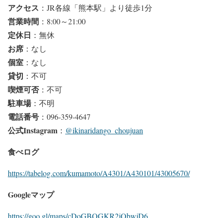
アクセス
：JR各線「熊本駅」より徒歩1分
営業時間
：8:00～21:00
定休日
：無休
お席
：なし
個室
：なし
貸切
：不可
喫煙可否
：不可
駐車場
：不明
電話番号
：096-359-4647
公式Instagram
：
@ikinaridango_choujuan
食べログ
https://tabelog.com/kumamoto/A4301/A430101/43005670/
Googleマップ
https://goo.gl/maps/cDoGBQGKR2jQbwjD6