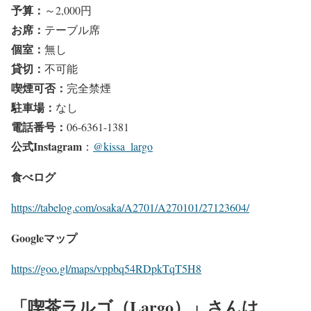
予算
：
～2,000円
お席
：
テーブル席
個室
：
無し
貸切
：
不可能
喫煙可否
：
完全禁煙
駐車場
：
なし
電話番号
：
06-6361-1381
公式Instagram
：
@kissa_largo
食べログ
https://tabelog.com/osaka/A2701/A270101/27123604/
Googleマップ
https://goo.gl/maps/vppbq54RDpkTqT5H8
「喫茶ラルゴ（Largo）」さんは、