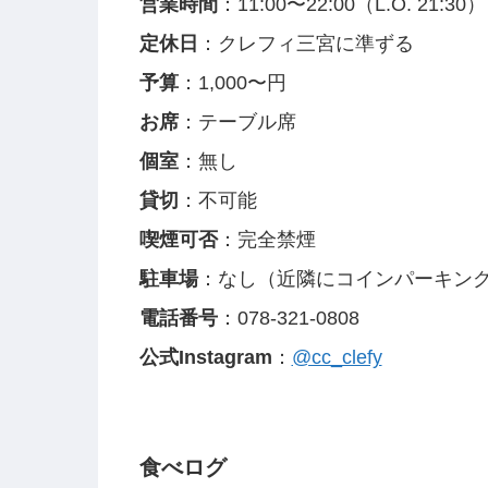
営業時間
：11:00〜22:00（L.O. 21:30）
定休日
：クレフィ三宮に準ずる
予算
：1,000〜円
お席
：テーブル席
個室
：無し
貸切
：不可能
喫煙可否
：完全禁煙
駐車場
：なし（近隣にコインパーキン
電話番号
：078-321-0808
公式Instagram
：
@cc_clefy
食べログ