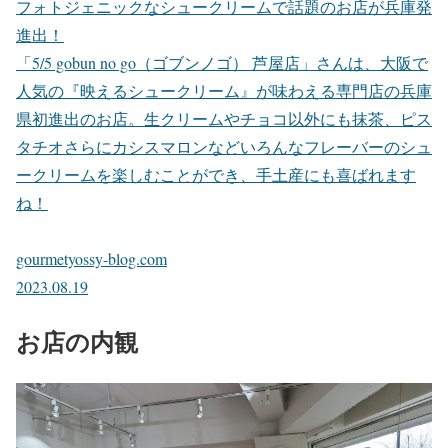
フォトジェニックなシュークリームで話題のお店が兵庫発
進出！
「5/5 gobun no go（ゴブンノゴ） 芦屋店」さんは、大阪で
人気の『映えるシュークリーム』が味わえる専門店の兵庫
県初進出のお店。生クリームやチョコ以外にも抹茶、ピス
タチオさらにカシスマロンなどいろんなフレーバーのシュ
ークリームを楽しむことができ、手土産にも喜ばれます
ね！
gourmetyossy-blog.com
2023.08.19
お店の内観