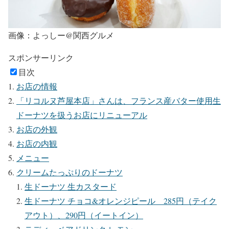
画像：よっしー@関西グルメ
スポンサーリンク
目次
お店の情報
「リコルヌ芦屋本店」さんは、フランス産バター使用生
ドーナツを扱うお店にリニューアル
お店の外観
お店の内観
メニュー
クリームたっぷりのドーナツ
生ドーナツ 生カスタード
生ドーナツ チョコ&オレンジピール 285円（テイク
アウト）、290円（イートイン）