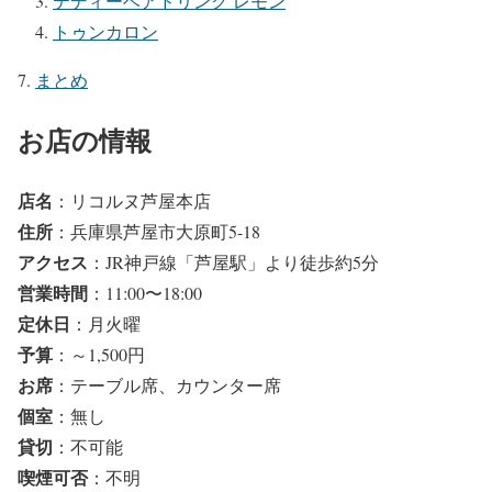
テディーベアドリンク レモン
トゥンカロン
まとめ
お店の情報
店名
：リコルヌ芦屋本店
住所
：兵庫県芦屋市大原町5-18
アクセス
：JR神戸線「芦屋駅」より徒歩約5分
営業時間
：11:00〜18:00
定休日
：月火曜
予算
：～1,500円
お席
：テーブル席、カウンター席
個室
：無し
貸切
：不可能
喫煙可否
：不明