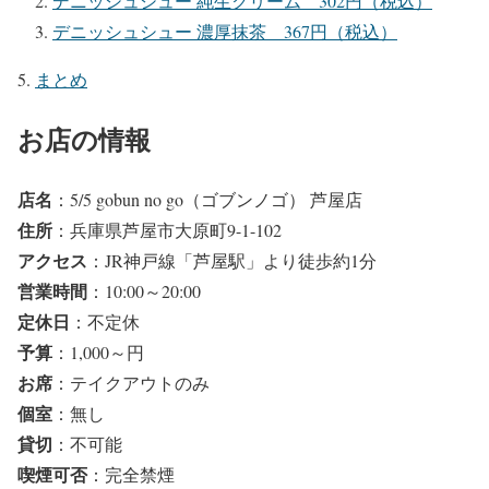
デニッシュシュー 純生クリーム 302円（税込）
デニッシュシュー 濃厚抹茶 367円（税込）
まとめ
お店の情報
店名
：5/5 gobun no go（ゴブンノゴ） 芦屋店
住所
：兵庫県芦屋市大原町9-1-102
アクセス
：JR神戸線「芦屋駅」より徒歩約1分
営業時間
：10:00～20:00
定休日
：不定休
予算
：1,000～円
お席
：テイクアウトのみ
個室
：無し
貸切
：不可能
喫煙可否
：完全禁煙