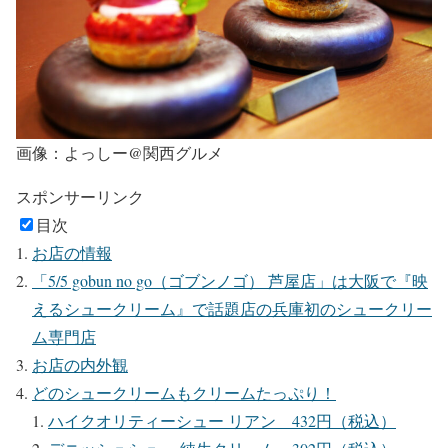
画像：よっしー@関西グルメ
スポンサーリンク
目次
お店の情報
「5/5 gobun no go（ゴブンノゴ） 芦屋店」は大阪で『映
えるシュークリーム』で話題店の兵庫初のシュークリー
ム専門店
お店の内外観
どのシュークリームもクリームたっぷり！
ハイクオリティーシュー リアン 432円（税込）