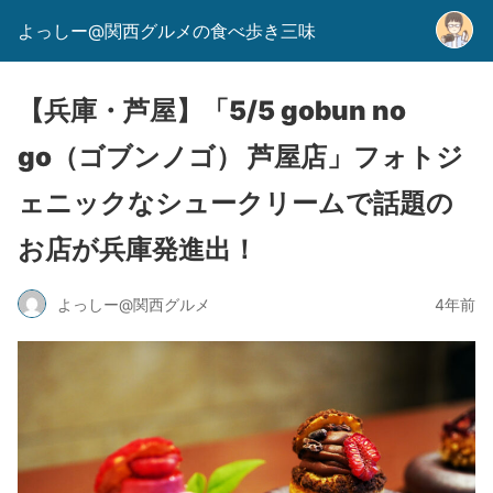
よっしー@関西グルメの食べ歩き三味
【兵庫・芦屋】「5/5 gobun no
go（ゴブンノゴ） 芦屋店」フォトジ
ェニックなシュークリームで話題の
お店が兵庫発進出！
よっしー@関西グルメ
4年前