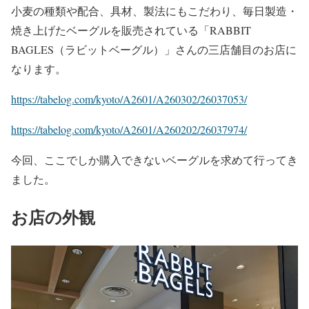
小麦の種類や配合、具材、製法にもこだわり、毎日製造・
焼き上げたベーグルを販売されている「RABBIT
BAGLES（ラビットベーグル）」さんの三店舗目のお店に
なります。
https://tabelog.com/kyoto/A2601/A260302/26037053/
https://tabelog.com/kyoto/A2601/A260202/26037974/
今回、ここでしか購入できないベーグルを求めて行ってき
ました。
お店の外観