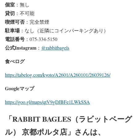
個室
：無し
貸切
：不可能
喫煙可否
：完全禁煙
駐車場
：なし（近隣にコインパーキングあり）
電話番号
：075-334-5150
公式Instagram
：
@rabbitbagels
食べログ
https://tabelog.com/kyoto/A2601/A260101/26039126/
Googleマップ
https://goo.gl/maps/qtV9gDJBFe1LWkSSA
「RABBIT BAGLES（ラビットベーグ
ル） 京都ポルタ店」さんは、