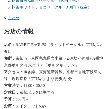
抹茶白あん白玉ベーグル 340円（税込）
抹茶ホワイトチョコベーグル 310円（税込）
まとめ
お店の情報
店名
：RABBIT BAGLES（ラビットベーグル） 京都ポル
タ店
住所
：京都市下京区烏丸通塩小路下る東塩小路町902番地
京都ポルタ内 東エリア「ポルタキッチン」
アクセス
：JR各線、東海道新幹線、京都市営地下鉄烏丸
線、近鉄京都「京都駅」より徒歩約1分
営業時間
：11:00～20:30
定休日
：京都ポルタに準ずる
予算
：500円～
お席
：テイクアウトのみ