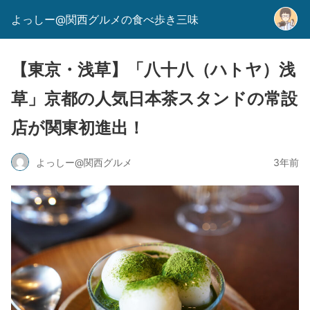
よっしー@関西グルメの食べ歩き三味
【東京・浅草】「八十八（ハトヤ）浅
草」京都の人気日本茶スタンドの常設
店が関東初進出！
よっしー@関西グルメ
3年前