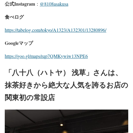
公式Instagram
：
@8108asakusa
食べログ
https://tabelog.com/tokyo/A1323/A132301/13280896/
Googleマップ
https://goo.gl/maps/rqp7QMKywiw13NPE6
「八十八（ハトヤ） 浅草」さんは、
抹茶好きから絶大な人気を誇るお店の
関東初の常設店