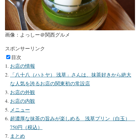
画像：よっしー＠関西グルメ
スポンサーリンク
目次
お店の情報
「八十八（ハトヤ） 浅草」さんは、抹茶好きから絶大
な人気を誇るお店の関東初の常設店
お店の外観
お店の内観
メニュー
超濃厚な抹茶の旨みが楽しめる 浅草プリン（白玉）
750円（税込）
まとめ