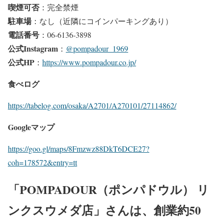
喫煙可否
：完全禁煙
駐車場
：なし（近隣にコインパーキングあり）
電話番号
：06-6136-3898
公式Instagram
：
@pompadour_1969
公式HP
：
https://www.pompadour.co.jp/
食べログ
https://tabelog.com/osaka/A2701/A270101/27114862/
Googleマップ
https://goo.gl/maps/8Fmzwz88DkT6DCE27?
coh=178572&entry=tt
「POMPADOUR（ポンパドウル） リ
ンクスウメダ店」さんは、創業約50