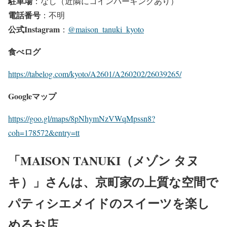
駐車場
：なし（近隣にコインパーキングあり）
電話番号
：不明
公式Instagram
：
@maison_tanuki_kyoto
食べログ
https://tabelog.com/kyoto/A2601/A260202/26039265/
Googleマップ
https://goo.gl/maps/8pNhymNzVWqMpssn8?
coh=178572&entry=tt
「MAISON TANUKI（メゾン タヌ
キ）」さんは、京町家の上質な空間で
パティシエメイドのスイーツを楽し
めるお店