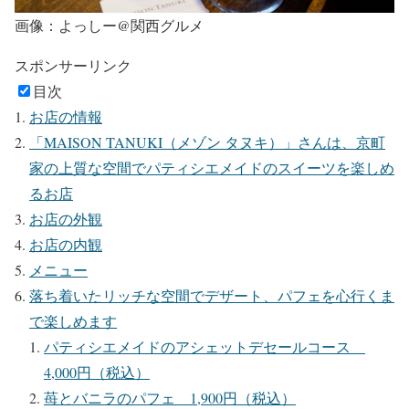
画像：よっしー@関西グルメ
スポンサーリンク
目次
お店の情報
「MAISON TANUKI（メゾン タヌキ）」さんは、京町
家の上質な空間でパティシエメイドのスイーツを楽しめ
るお店
お店の外観
お店の内観
メニュー
落ち着いたリッチな空間でデザート、パフェを心行くま
で楽しめます
パティシエメイドのアシェットデセールコース
4,000円（税込）
苺とバニラのパフェ 1,900円（税込）