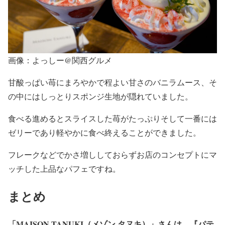
画像：よっしー@関西グルメ
甘酸っぱい苺にまろやかで程よい甘さのバニラムース、そ
の中にはしっとりスポンジ生地が隠れていました。
食べる進めるとスライスした苺がたっぷりそして一番には
ゼリーであり軽やかに食べ終えることができました。
フレークなどでかさ増ししておらずお店のコンセプトにマ
ッチした上品なパフェですね。
まとめ
「MAISON TANUKI（メゾン タヌキ）」さんは、『パテ