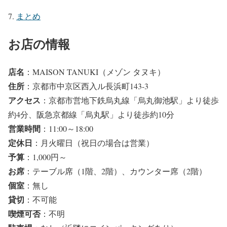
まとめ
お店の情報
店名
：MAISON TANUKI（メゾン タヌキ）
住所
：京都市中京区西入ル長浜町143-3
アクセス
：京都市営地下鉄烏丸線「烏丸御池駅」より徒歩
約4分、阪急京都線「烏丸駅」より徒歩約10分
営業時間
：11:00～18:00
定休日
：月火曜日（祝日の場合は営業）
予算
：1,000円～
お席
：テーブル席（1階、2階）、カウンター席（2階）
個室
：無し
貸切
：不可能
喫煙可否
：不明