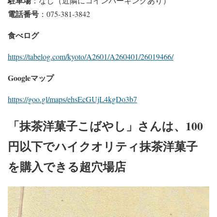
駐車場
：なし（近隣にコインパーキングあり）
電話番号
：075-381-3842
食べログ
https://tabelog.com/kyoto/A2601/A260401/26019466/
Googleマップ
https://goo.gl/maps/ehsEcGUjL4kgDo3b7
「抹茶洋菓子こばやし」さんは、100
円以下でハイクオリティ抹茶洋菓子
を購入できる超穴場店