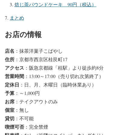
焙じ茶パウンドケーキ 90円（税込）
まとめ
お店の情報
店名
：抹茶洋菓子こばやし
住所
：京都市西京区桂艮町17
アクセス
：阪急京都線「桂駅」より徒歩約8分
営業時間
：13:00～17:00（売り切れ次第終了）
定休日
：日、月、木曜日（臨時休業あり）
予算
：～1,000円
お席
：テイクアウトのみ
個室
：無し
貸切
：不可能
喫煙可否
：完全禁煙