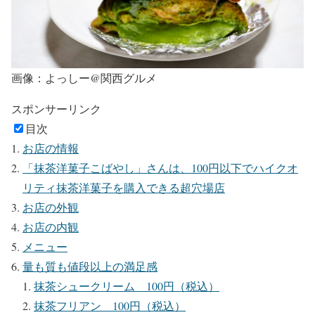
画像：よっしー@関西グルメ
スポンサーリンク
目次
お店の情報
「抹茶洋菓子こばやし」さんは、100円以下でハイクオ
リティ抹茶洋菓子を購入できる超穴場店
お店の外観
お店の内観
メニュー
量も質も値段以上の満足感
抹茶シュークリーム 100円（税込）
抹茶フリアン 100円（税込）