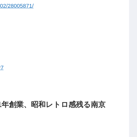
102/28005871/
P7
51年創業、昭和レトロ感残る南京