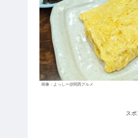
画像：よっしー@関西グルメ
スポ