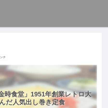
ンチ
時食堂」1951年創業レトロ大
んだ人気出し巻き定食