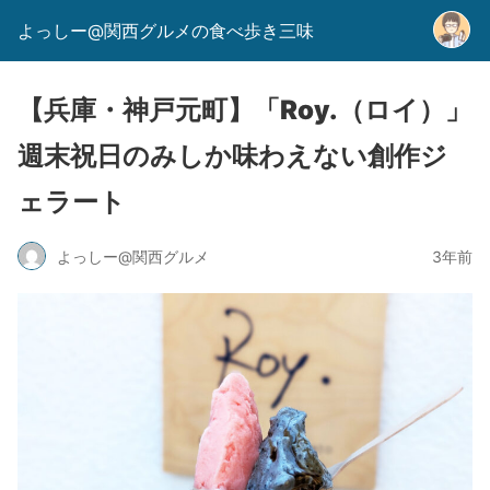
よっしー@関西グルメの食べ歩き三味
【兵庫・神戸元町】「Roy.（ロイ）」
週末祝日のみしか味わえない創作ジ
ェラート
よっしー@関西グルメ
3年前