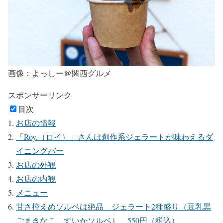
画像：よっしー＠関西グルメ
スポンサーリンク
目次
お店の情報
「Roy.（ロイ）」さんは創作系ジェラートが味わえるダ
イニングバー
お店の外観
お店の内観
メニュー
甘さ控えめソルベは絶品 ジェラート2種盛り（豆乳黒
ごまきなこ、すいかソルベ） 550円（税込）