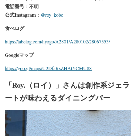
電話番号
：不明
公式Instagram
：
@roy_kobe
食べログ
https://tabelog.com/hyogo/A2801/A280102/28067553/
Googleマップ
https://goo.gl/maps/U2DfaRsZHAtYCMU88
「Roy.（ロイ）」さんは創作系ジェラ
ートが味わえるダイニングバー