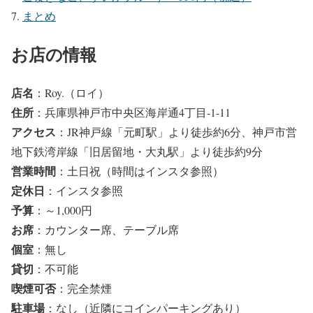
まとめ
お店の情報
店名
：Roy.（ロイ）
住所
：兵庫県神戸市中央区海岸通4丁目-1-11
アクセス
：JR神戸線「元町駅」より徒歩約6分、神戸市営
地下鉄湾岸線「旧居留地・大丸駅」より徒歩約9分
営業時間
：土日祝（時間はインスタ参照）
定休日
：インスタ参照
予算
：～1,000円
お席
：カウンター席、テーブル席
個室
：無し
貸切
：不可能
喫煙可否
：完全禁煙
駐車場
：なし（近隣にコインパーキングあり）