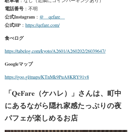
駐車場
：なし（近隣にコインパーキングあり）
電話番号
：不明
公式Instagram
：
@__qefare__
公式HP
：
https://qefare.com/
食べログ
https://tabelog.com/kyoto/A2601/A260202/26039647/
Googleマップ
https://goo.gl/maps/KTnMk9PuA8KRY91v8
「QeFare（ケハレ）」さんは、町中
にあるながら隠れ家感たっぷりの夜
パフェが楽しめるお店