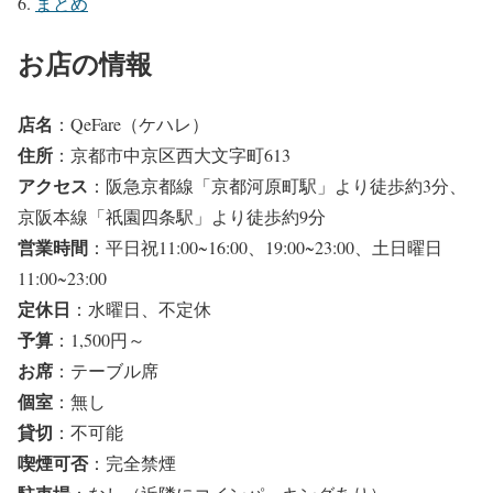
まとめ
お店の情報
店名
：QeFare（ケハレ）
住所
：京都市中京区西大文字町613
アクセス
：阪急京都線「京都河原町駅」より徒歩約3分、
京阪本線「祇園四条駅」より徒歩約9分
営業時間
：平日祝11:00~16:00、19:00~23:00、土日曜日
11:00~23:00
定休日
：水曜日、不定休
予算
：1,500円～
お席
：テーブル席
個室
：無し
貸切
：不可能
喫煙可否
：完全禁煙