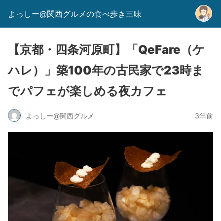
よっしー@関西グルメの食べ歩き三味
【京都・四条河原町】「QeFare（ケ
ハレ）」築100年の古民家で23時ま
でパフェが楽しめる夜カフェ
よっしー@関西グルメ
3年前