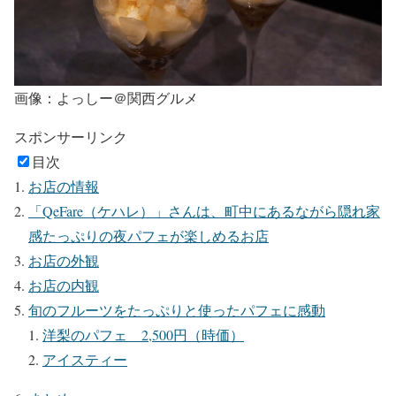
画像：よっしー＠関西グルメ
スポンサーリンク
目次
お店の情報
「QeFare（ケハレ）」さんは、町中にあるながら隠れ家
感たっぷりの夜パフェが楽しめるお店
お店の外観
お店の内観
旬のフルーツをたっぷりと使ったパフェに感動
洋梨のパフェ 2,500円（時価）
アイスティー