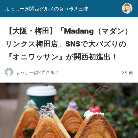
よっしー@関西グルメの食べ歩き三味
【大阪・梅田】「Madang（マダン）
リンクス梅田店」SNSで大バズりの
『オニワッサン』が関西初進出！
よっしー@関西グルメ
2年前