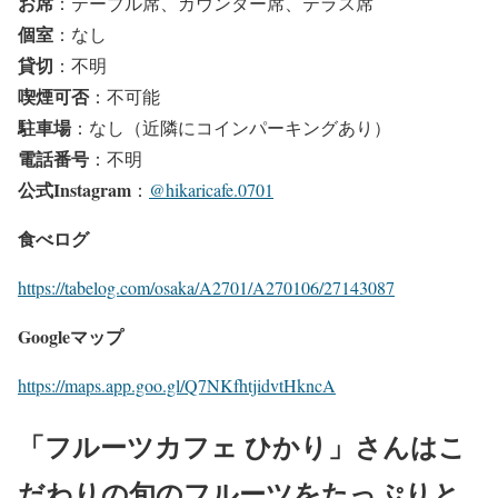
お席
：テーブル席、カウンター席、テラス席
個室
：なし
貸切
：不明
喫煙可否
：不可能
駐車場
：なし（近隣にコインパーキングあり）
電話番号
：不明
公式Instagram
：
@hikaricafe.0701
食べログ
https://tabelog.com/osaka/A2701/A270106/27143087
Googleマップ
https://maps.app.goo.gl/Q7NKfhtjidvtHkncA
「フルーツカフェ ひかり」さんはこ
だわりの旬のフルーツをたっぷりと