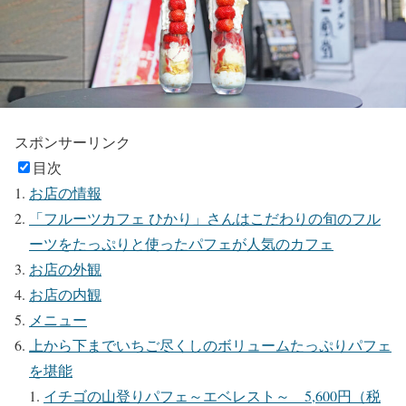
スポンサーリンク
目次
お店の情報
「フルーツカフェ ひかり」さんはこだわりの旬のフル
ーツをたっぷりと使ったパフェが人気のカフェ
お店の外観
お店の内観
メニュー
上から下までいちご尽くしのボリュームたっぷりパフェ
を堪能
イチゴの山登りパフェ～エベレスト～ 5,600円（税