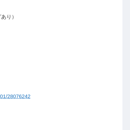
グあり）
101/28076242