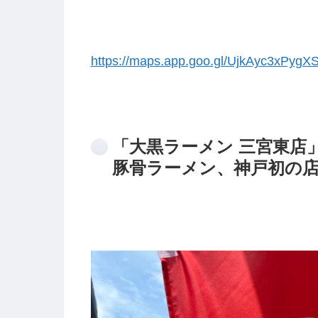
https://maps.app.goo.gl/UjkAyc3xPygX
「大黒ラーメン 三宮東店
豚骨ラーメン、神戸初の