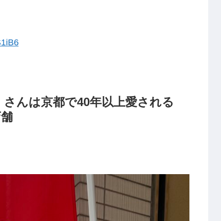
S1iB6
」さんは京都で40年以上愛される
店舗