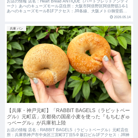
お店の情報 店名：Heart Bread ANTIQUE（ハートブレッドアンティ
ーク）あべのキューズモール店住所：大阪市阿倍野区阿倍野筋1-6-1
あべのキューズモールB1Fアクセス：JR各線、大阪メトロ御堂筋
線、谷町線「天王寺駅」、近鉄南...
2026.05.14
兵庫 パン
【兵庫・神戸元町】「RABBIT BAGELS（ラビットベー
グル）元町店」京都発の国産小麦を使った『もちむぎゅ
っベーグル』が兵庫初上陸
お店の情報 店名：RABBIT BAGELS（ラビットベーグル）元町店住
所：兵庫県神戸市中央区三宮町3丁目5-9 坂口ビル1Fアクセス：JR神