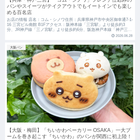
パンやスイーツがテイクアウトでもイートインでも楽し
める百名店
お店の情報 店名：コム・シノワ住所：兵庫県神戸市中央区御幸通7-1-
16 三宮ビル南館 B1Fアクセス：阪神本線「三宮駅」より徒歩約3
分、JR神戸線「三ノ宮駅」より徒歩約6分、阪急神戸本線「神戸三宮
駅」より徒歩約7分営業時間：8:00〜17...
2026.06.28
大阪パン
【大阪・梅田】「ちいかわベーカリー OSAKA」一大ブ
ームを巻き起こす『ちいかわ』のパンが関西に初上陸！