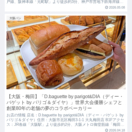
戸線、阪神本線「元町駅」より徒歩約3分、神戸市営地下鉄海岸線
「旧居留地・大丸前駅」より徒歩約1分営...
2026.05.08
大阪パン
【大阪・梅田】「D.baguette by parigot&DIA（ディー・
バゲット by パリゴ＆ダイヤ）」世界大会優勝シェフと
創業80年の老舗の夢のコラボベーカリー
お店の情報 店名：D.baguette by parigot&DIA（ディー・バゲット by
パリゴ＆ダイヤ）住所：大阪市北区梅田3-1-1 大丸梅田店 B1Fアクセ
ス：JR各線「大阪駅」より徒歩約2分、大阪メトロ御堂筋線「梅田
駅」より徒歩...
2026.04.18