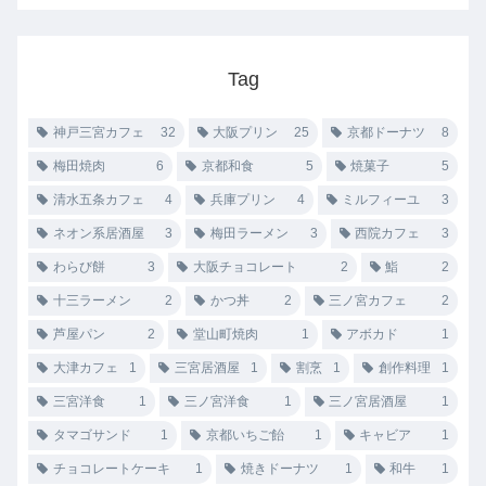
Tag
神戸三宮カフェ
32
大阪プリン
25
京都ドーナツ
8
梅田焼肉
6
京都和食
5
焼菓子
5
清水五条カフェ
4
兵庫プリン
4
ミルフィーユ
3
ネオン系居酒屋
3
梅田ラーメン
3
西院カフェ
3
わらび餅
3
大阪チョコレート
2
鮨
2
十三ラーメン
2
かつ丼
2
三ノ宮カフェ
2
芦屋パン
2
堂山町焼肉
1
アボカド
1
大津カフェ
1
三宮居酒屋
1
割烹
1
創作料理
1
三宮洋食
1
三ノ宮洋食
1
三ノ宮居酒屋
1
タマゴサンド
1
京都いちご飴
1
キャビア
1
チョコレートケーキ
1
焼きドーナツ
1
和牛
1