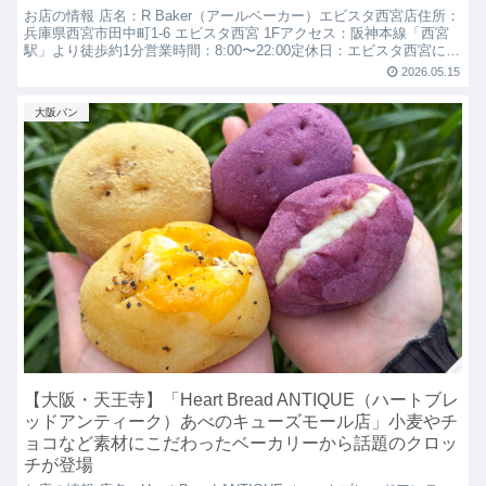
お店の情報 店名：R Baker（アールベーカー）エビスタ西宮店住所：
兵庫県西宮市田中町1-6 エビスタ西宮 1Fアクセス：阪神本線「西宮
駅」より徒歩約1分営業時間：8:00〜22:00定休日：エビスタ西宮に準
する予算：1,000円～お席：...
2026.05.15
大阪パン
【大阪・天王寺】「Heart Bread ANTIQUE（ハートブレ
ッドアンティーク）あべのキューズモール店」小麦やチ
ョコなど素材にこだわったベーカリーから話題のクロッ
チが登場