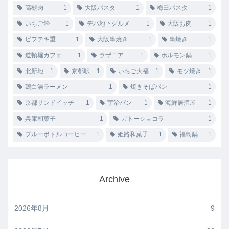
高槻肉
1
大阪パスタ
1
梅田パスタ
1
いちご飴
1
デパ地下グルメ
1
大阪お肉
1
ビフテキ重
1
大阪串焼き
1
串焼き
1
道頓堀カフェ
1
ラザニア
1
ホルモン鍋
1
北新地
1
京都駅
1
いちご大福
1
モツ焼き
1
鶏白湯ラーメン
1
焼きそばパン
1
京都サンドイッチ
1
宇治パン
1
海鮮居酒屋
1
兵庫和菓子
1
ガトーショコラ
1
ブルーボトルコーヒー
1
姫路和菓子
1
福島鍋
1
Archive
2026年8月
9