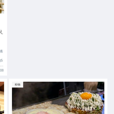
え
え
橋
5
タ
.08
粉物