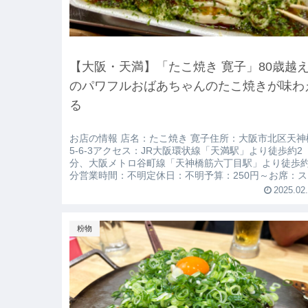
【大阪・天満】「たこ焼き 寛子」80歳越
のパワフルおばあちゃんのたこ焼きが味わ
る
お店の情報 店名：たこ焼き 寛子住所：大阪市北区天神
5-6-3アクセス：JR大阪環状線「天満駅」より徒歩約2
分、大阪メトロ谷町線「天神橋筋六丁目駅」より徒歩約
分営業時間：不明定休日：不明予算：250円～お席：ス
ンド席個室：無し貸切：不...
2025.02
粉物