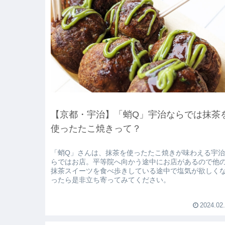
【京都・宇治】「蛸Q」宇治ならでは抹茶
使ったたこ焼きって？
「蛸Q」さんは、抹茶を使ったたこ焼きが味わえる宇
らではお店。平等院へ向かう途中にお店があるので他
抹茶スイーツを食べ歩きしている途中で塩気が欲しく
ったら是非立ち寄ってみてください。
2024.02