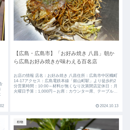
【広島・広島市】「お好み焼き 八昌」朝か
焼
ら広島お好み焼きが味わえる百名店
お店の情報 店名：お好み焼き 八昌住所：広島市中区幟町
14-17アクセス：広島電鉄本線「銀山町駅」より徒歩約2
を
分営業時間：10:00～材料が無くなり次第閉店定休日：月
お
火曜日予算：1,000円～お席：カウンター席、テーブル席
は
個室：無し貸切：不...
.02
2024.10.13
粉物