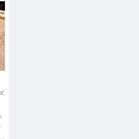
神
ズ
太
き
ズ