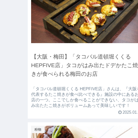
【大阪・梅田】「タコバル道頓堀くくる
HEPFIVE店」タコがはみ出たドデかたこ
きが食べられる梅田のお店
「タコバル道頓堀くくる HEPFIVE店」さんは、『大阪
代表するたこ焼きが食べ比べできる』施設の中にある
店の一つ。ここでしか食べることができない、タコが
み出たたこ焼きがボリュームあって美味しいです！
2025.01
粉物