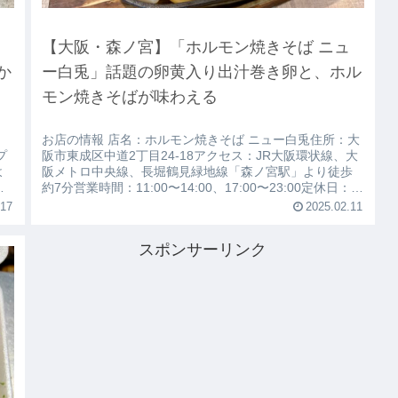
ン
【大阪・森ノ宮】「ホルモン焼きそば ニュ
か
ー白兎」話題の卵黄入り出汁巻き卵と、ホル
モン焼きそばが味わえる
お店の情報 店名：ホルモン焼きそば ニュー白兎住所：大
プ
阪市東成区中道2丁目24-18アクセス：JR大阪環状線、大
よ
阪メトロ中央線、長堀鶴見緑地線「森ノ宮駅」より徒歩
、
約7分営業時間：11:00〜14:00、17:00〜23:00定休日：不
定休予...
.17
2025.02.11
スポンサーリンク