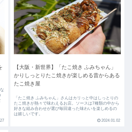
を
【大阪・新世界】「たこ焼き ふみちゃん」
かりしっとりたこ焼きが楽しめる昔からある
たこ焼き屋
治な
の
「たこ焼き ふみちゃん」さんはカリっと中はしっとりの
な
たこ焼きが熱々で味わえるお店。ソースは7種類の中から
好きな組み合わせが選び毎回違った味わいを楽しめるの
は嬉しいです。
.27
2024.01.02