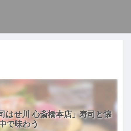
司はせ川 心斎橋本店」寿司と懐
中で味わう