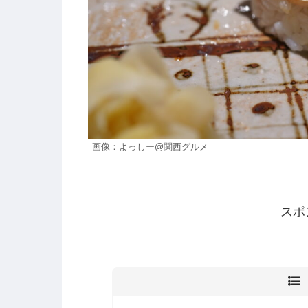
画像：よっしー@関西グルメ
スポ