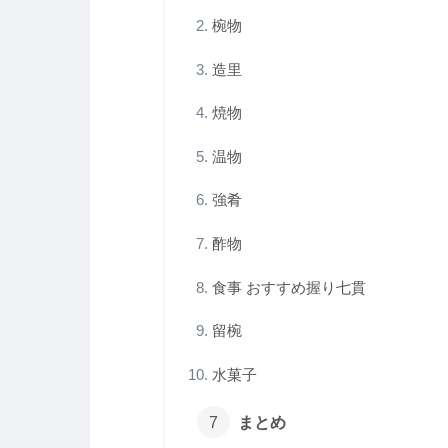
椀物
造里
焼物
温物
強肴
酢物
食事 おすすめ握り七貫
留椀
水菓子
まとめ