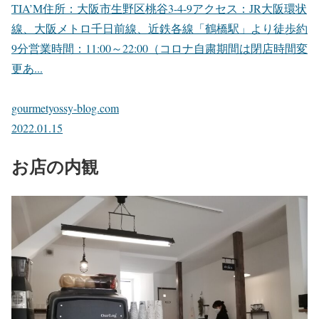
TIA’M住所：大阪市生野区桃谷3-4-9アクセス：JR大阪環状
線、大阪メトロ千日前線、近鉄各線「鶴橋駅」より徒歩約
9分営業時間：11:00～22:00（コロナ自粛期間は閉店時間変
更あ...
gourmetyossy-blog.com
2022.01.15
お店の内観