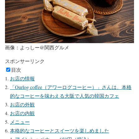
画像：よっしー@関西グルメ
スポンサーリンク
目次
お店の情報
「Ourlog coffee（アワーログコーヒー）」さんは、本格
的なコーヒーを味わえる大阪で人気の韓国カフェ
お店の外観
お店の内観
メニュー
本格的なコーヒーとスイーツを楽しめました