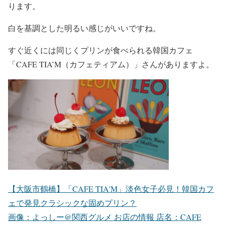
ります。
白を基調とした明るい感じがいいですね。
すぐ近くには同じくプリンが食べられる韓国カフェ
「CAFE TIA’M（カフェティアム）」さんがありますよ。
【大阪市鶴橋】「CAFE TIA'M」淡色女子必見！韓国カフ
ェで発見クラシックな固めプリン？
画像：よっしー@関西グルメ お店の情報 店名：CAFE