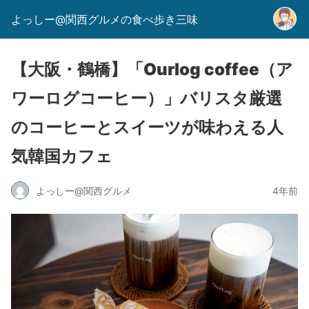
よっしー@関西グルメの食べ歩き三味
【大阪・鶴橋】「Ourlog coffee（ア
ワーログコーヒー）」バリスタ厳選
のコーヒーとスイーツが味わえる人
気韓国カフェ
よっしー@関西グルメ
4年前