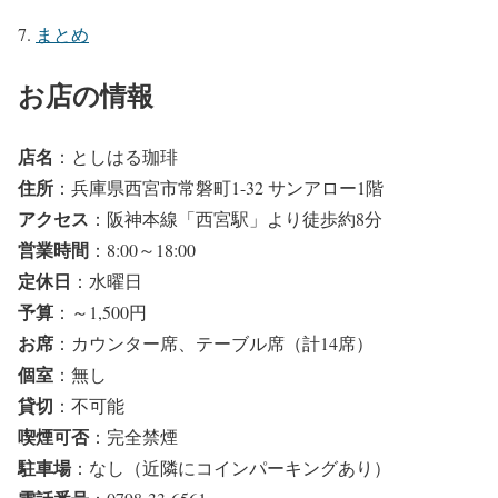
まとめ
お店の情報
店名
：としはる珈琲
住所
：兵庫県西宮市常磐町1-32 サンアロー1階
アクセス
：阪神本線「西宮駅」より徒歩約8分
営業時間
：8:00～18:00
定休日
：水曜日
予算
：～1,500円
お席
：カウンター席、テーブル席（計14席）
個室
：無し
貸切
：不可能
喫煙可否
：完全禁煙
駐車場
：なし（近隣にコインパーキングあり）