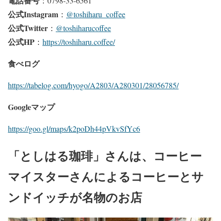
電話番号
：0798-33-6561
公式Instagram
：
@toshiharu_coffee
公式Twitter
：
@toshiharucoffee
公式HP
：
https://toshiharu.coffee/
食べログ
https://tabelog.com/hyogo/A2803/A280301/28056785/
Googleマップ
https://goo.gl/maps/k2poDh44pVkvSfYc6
「としはる珈琲」さんは、コーヒー
マイスターさんによるコーヒーとサ
ンドイッチが名物のお店