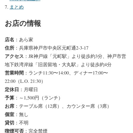
まとめ
お店の情報
店名
：あら家
住所
：兵庫県神戸市中央区元町通2-3-17
アクセス
：JR神戸線「元町駅」より徒歩約3分、神戸市営
地下鉄湾岸線「旧居留地・大丸駅」より徒歩約4分
営業時間
：ランチ11:30〜14:00、ディナー17:00〜
22:00（L.O. 21:30）
定休日
：月曜日
予算
：～1,500円（ランチ）
お席
：テーブル席（12席）、カウンター席（3席）
個室
：無し
貸切
：不明
喫煙可否
：完全禁煙