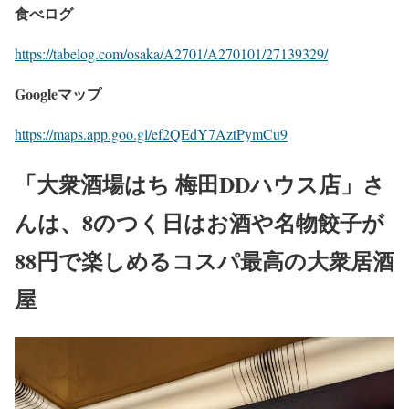
食べログ
https://tabelog.com/osaka/A2701/A270101/27139329/
Googleマップ
https://maps.app.goo.gl/ef2QEdY7AztPymCu9
「大衆酒場はち 梅田DDハウス店」さ
んは、8のつく日はお酒や名物餃子が
88円で楽しめるコスパ最高の大衆居酒
屋