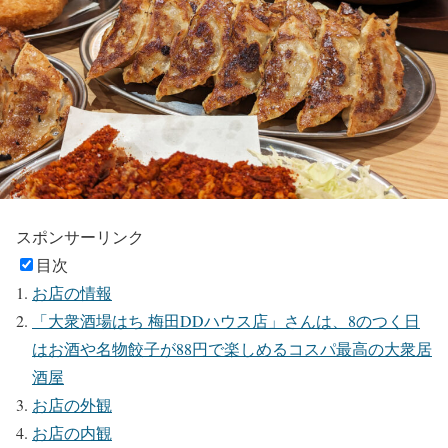
スポンサーリンク
目次
お店の情報
「大衆酒場はち 梅田DDハウス店」さんは、8のつく日
はお酒や名物餃子が88円で楽しめるコスパ最高の大衆居
酒屋
お店の外観
お店の内観