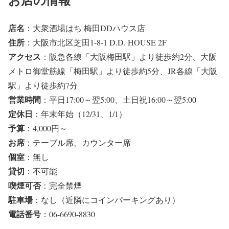
店名
：大衆酒場はち 梅田DDハウス店
住所
：大阪市北区芝田1-8-1 D.D. HOUSE 2F
アクセス
：阪急各線「大阪梅田駅」より徒歩約2分、大阪
メトロ御堂筋線「梅田駅」より徒歩約5分、JR各線「大阪
駅」より徒歩約7分
営業時間
：平日17:00～翌5:00、土日祝16:00～翌5:00
定休日
：年末年始（12/31、1/1）
予算
：4,000円～
お席
：テーブル席、カウンター席
個室
：無し
貸切
：不可能
喫煙可否
：完全禁煙
駐車場
：なし（近隣にコインパーキングあり）
電話番号
：06-6690-8830