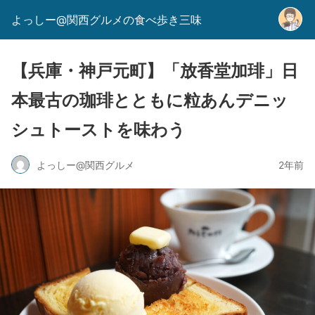
よっしー@関西グルメの食べ歩き三味
【兵庫・神戸元町】「放香堂加琲」日
本最古の珈琲とともに粒あんデニッ
シュトーストを味わう
よっしー@関西グルメ
2年前