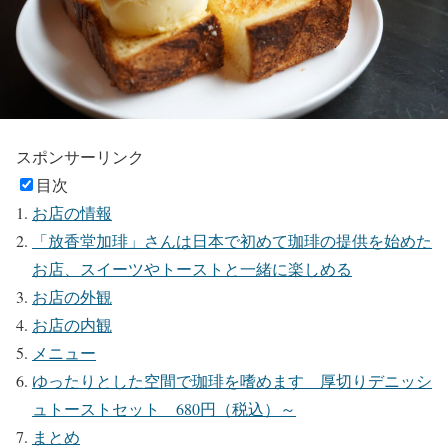
スポンサーリンク
目次
お店の情報
「放香堂加琲」さんは日本で初めて珈琲の提供を始めた
お店、スイーツやトーストと一緒に楽しめる
お店の外観
お店の内観
メニュー
ゆったりとした空間で珈琲を嗜めます 厚切りデニッシ
ュトーストセット 680円（税込）～
まとめ