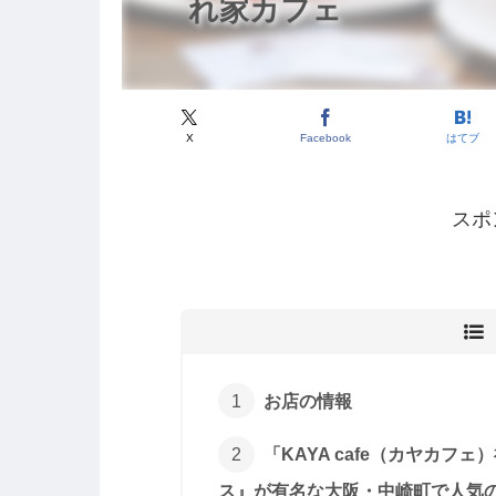
れ家カフェ
X
Facebook
はてブ
スポ
お店の情報
「KAYA cafe（カヤカ
ス』が有名な大阪・中崎町で人気