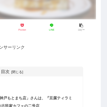
Pocket
LINE
コピー
ンサーリンク
目次
フェ）神戸もとまち店」さんは、『豆腐ティラミ
の古民家カフェの二号店