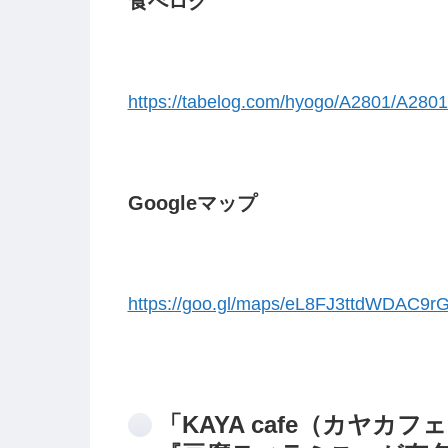
食べログ
https://tabelog.com/hyogo/A2801/A280
Googleマップ
https://goo.gl/maps/eL8FJ3ttdWDAC9r
「KAYA cafe（カヤ