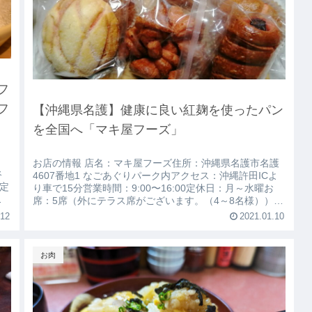
フ
フ
【沖縄県名護】健康に良い紅麹を使ったパン
を全国へ「マキ屋フーズ」
）
お店の情報 店名：マキ屋フーズ住所：沖縄県名護市名護
谷
4607番地1 なごあぐりパーク内アクセス：沖縄許田ICよ
0定
り車で15分営業時間：9:00〜16:00定休日：月～水曜お
席：5席（外にテラス席がございます。（4～8名様））個
可
室：なし貸切：可能喫煙可否：禁煙駐車場：有（なごア
.12
2021.01.10
グリパーク共用駐車場（約260台））電話番号：
お肉