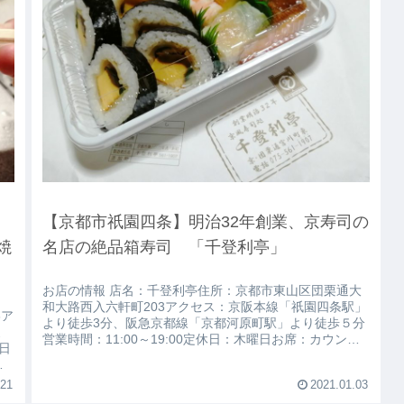
【京都市祇園四条】明治32年創業、京寿司の
焼
名店の絶品箱寿司 「千登利亭」
お店の情報 店名：千登利亭住所：京都市東山区団栗通大
和大路西入六軒町203アクセス：京阪本線「祇園四条駅」
6ア
より徒歩3分、阪急京都線「京都河原町駅」より徒歩５分
よ
営業時間：11:00～19:00定休日：木曜日お席：カウンタ
土日
ー席、テーブル席（計13席）個室：なし貸切：不可喫煙
営
可否：禁煙駐車場：なし電話番号：075-561-
ウ
.21
2021.01.03