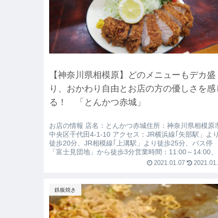
【神奈川県相模原】どのメニューもデカ盛
り、おかわり自由とお店の方の優しさを感
る！ 「とんかつ赤城」
お店の情報 店名：とんかつ赤城住所：神奈川県相模原
中央区千代田4-1-10 アクセス：JR横浜線｢矢部駅」よ
徒歩20分、JR相模線｢上溝駅」より徒歩25分、バス停
「富士見団地」から徒歩3分営業時間：11:00～14:00、
17:00～21:00定休日：月曜・第３火曜お席：カウンタ
2021.01.07
2021.01
席（10席）個室：なし貸切：
鉄板焼き