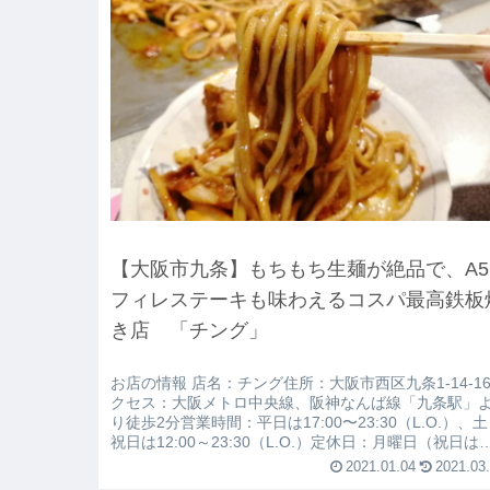
【大阪市九条】もちもち生麺が絶品で、A5
フィレステーキも味わえるコスパ最高鉄板
き店 「チング」
お店の情報 店名：チング住所：大阪市西区九条1-14-1
クセス：大阪メトロ中央線、阪神なんば線「九条駅」
り徒歩2分営業時間：平日は17:00〜23:30（L.O.）、
祝日は12:00～23:30（L.O.）定休日：月曜日（祝日は
業、月曜が祝日の場合は翌日の火曜日休み）お席：カ
2021.01.04
2021.03
ンタ席が7席、