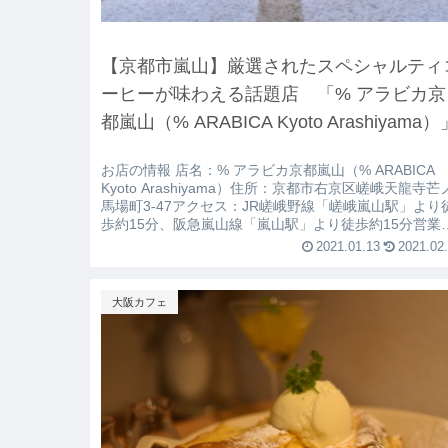
【京都市嵐山】厳選されたスペシャルティ
ーヒーが味わえる話題店 「% アラビカ京
都嵐山（% ARABICA Kyoto Arashiyama）
お店の情報 店名：% アラビカ京都嵐山（% ARABICA
Kyoto Arashiyama）住所：京都市右京区嵯峨天龍寺芒
馬場町3-47アクセス：JR嵯峨野線「嵯峨嵐山駅」より
歩約15分、阪急嵐山線「嵐山駅」より徒歩約15分営業
間：8:00～18:00定休日：不定休お席：テーブル席のみ
2021.01.13
2021.02
室：なし貸切：
大阪カフェ