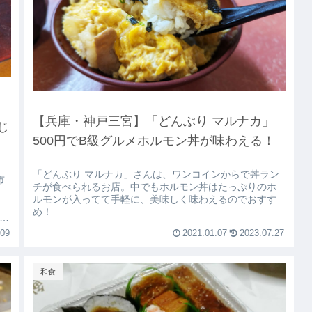
【兵庫・神戸三宮】「どんぶり マルナカ」
じ
500円でB級グルメホルモン丼が味わえる！
「どんぶり マルナカ」さんは、ワンコインからで丼ラン
市
チが食べられるお店。中でもホルモン丼はたっぷりのホ
り
ルモンが入ってて手軽に、美味しく味わえるのでおすす
め！
ー
.09
2021.01.07
2023.07.27
和食