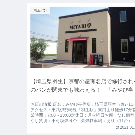
埼玉パン
【埼玉県羽生】京都の超有名店で修行され
のパンが関東でも味わえる！ 「みやび亭
お店の情報 店名：みやび亭住所：埼玉県羽生市東7-11-
アクセス：東武伊勢崎線「羽生駅」東口より徒歩17分
業時間：7:00～19:00定休日：月火曜日お席：なし個室
なし貸切：不可喫煙可否：禁煙駐車場：あり（11台）
話番号：048-598-4693公式Instagram：@miyabitei 食
2021.01
ログ