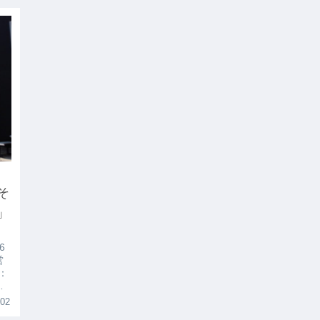
そ
」
6
営
：
電
べ
.02