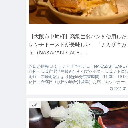
【大阪市中崎町】高級生食パンを使用した
レンチトーストが美味しい 「ナカザキカ
ェ（NAKAZAKI CAFE）」
お店の情報 店名：ナカザキカフェ（NAKAZAKI CAFE
住所：大阪市北区中崎西1-9-23アクセス：大阪メトロ
町線「中崎町駅」より徒歩5分営業時間：11:00～19:0
休日：金曜日（祝日の場合は営業）お席：カウンター
席、テーブル席（計20席）個室：なし貸切：不可喫煙
2021.01
否：禁煙駐車場：なし（
お肉