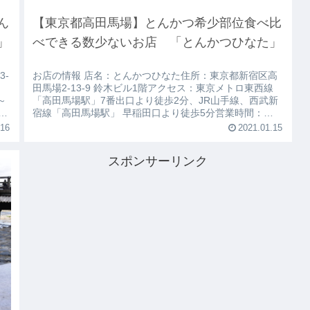
ん
【東京都高田馬場】とんかつ希少部位食べ比
」
べできる数少ないお店 「とんかつひなた」
3-
お店の情報 店名：とんかつひなた住所：東京都新宿区高
田馬場2-13-9 鈴木ビル1階アクセス：東京メトロ東西線
0～
「高田馬場駅」7番出口より徒歩2分、JR山手線、西武新
カ
宿線「高田馬場駅」 早稲田口より徒歩5分営業時間：
可
11:00～14:30 17:00〜21:00（L.O）ただし、2021年1月
.16
2021.01.15
現在は11:00～14:
スポンサーリンク