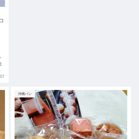
コ
」
ノ
徒
時
個
.07
沖縄パン