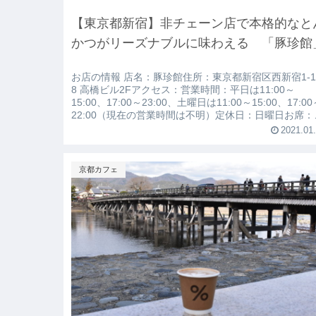
【東京都新宿】非チェーン店で本格的なと
かつがリーズナブルに味わえる 「豚珍館
お店の情報 店名：豚珍館住所：東京都新宿区西新宿1-1
8 高橋ビル2Fアクセス：営業時間：平日は11:00～
15:00、17:00～23:00、土曜日は11:00～15:00、17:0
22:00（現在の営業時間は不明）定休日：日曜日お席：
ウンター4席、テーブル26席個室：なし貸切：不可喫煙
2021.01
否：禁煙駐車場：
京都カフェ