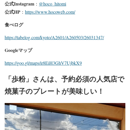
公式Instagram
：
@hoco_hitomi
公式HP
：
https://www.hocoweb.com/
食べログ
https://tabelog.com/kyoto/A2601/A260503/26031347/
Googleマップ
https://goo.gl/maps/ir8EiH3GhV7UjbkX9
「歩粉」さんは、予約必須の人気店で
焼菓子のプレートが美味しい！