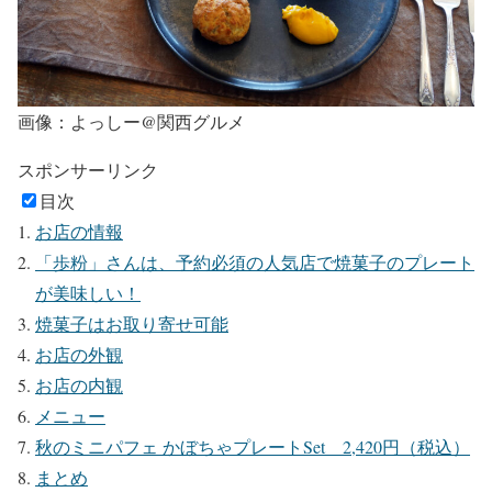
画像：よっしー@関西グルメ
スポンサーリンク
目次
お店の情報
「歩粉」さんは、予約必須の人気店で焼菓子のプレート
が美味しい！
焼菓子はお取り寄せ可能
お店の外観
お店の内観
メニュー
秋のミニパフェ かぼちゃプレートSet 2,420円（税込）
まとめ