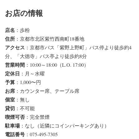
お店の情報
店名
：歩粉
住所
：京都市北区紫竹西南町18番地
アクセス
：京都市バス「紫野上野町」バス停より徒歩約4
分、「大徳寺」バス亭より徒歩約8分
営業時間
：10:00～18:00（L.O. 17:00）
定休日
：月～水曜
予算
：1,000〜円
お席
：カウンター席、テーブル席
個室
：無し
貸切
：不可能
喫煙可否
：完全禁煙
駐車場
：なし（近隣にコインパーキングあり）
電話番号
：075-495-7305