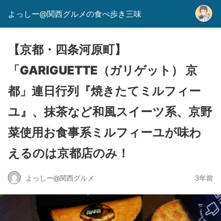
よっしー@関西グルメの食べ歩き三味
【京都・四条河原町】
「GARIGUETTE（ガリゲット） 京
都」連日行列『焼きたてミルフィー
ユ』、抹茶など和風スイーツ系、京野
菜使用お食事系ミルフィーユが味わ
えるのは京都店のみ！
よっしー@関西グルメ
3年前