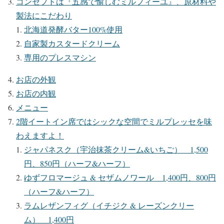
コンセプトは『五感で愉しむミルフィーユ』、原材料や
製法にこだわり
北海道発酵バター100%使用
自家製カスタードクリーム
専用のプレスマシン
お店の外観
お店の内観
メニュー
2階イートイン席ではシックな空間でミルプレッセを味
わえますよ！
ジャパネスク（宇治抹茶クリーム&いちご） 1,500
円、850円（ハーフ&ハーフ）
ゆずフロマージュ & セザムノワール 1,400円、800円
（ハーフ&ハーフ）
ラムレザンフィグ（イチジク & レーズンクリー
ム） 1,400円