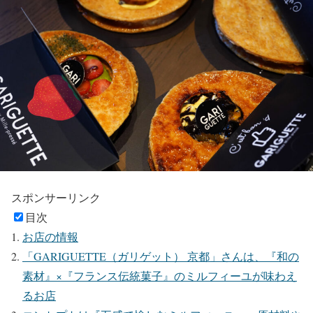
スポンサーリンク
目次
お店の情報
「GARIGUETTE（ガリゲット） 京都」さんは、『和の
素材』×『フランス伝統菓子』のミルフィーユが味わえ
るお店