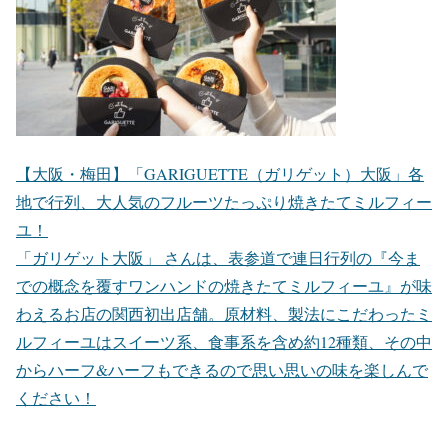
【大阪・梅田】「GARIGUETTE（ガリゲット）大阪」各
地で行列、大人気のフルーツたっぷり焼きたてミルフィー
ユ！
「ガリゲット大阪」 さんは、表参道で連日行列の『今ま
での概念を覆すワンハンドの焼きたてミルフィーユ』が味
わえるお店の関西初出店舗。原材料、製法にこだわったミ
ルフィーユはスイーツ系、食事系を含め約12種類、その中
からハーフ&ハーフもできるので思い思いの味を楽しんで
ください！