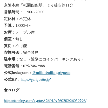
京阪本線「祇園四条駅」より徒歩約11分
営業時間
：11:00～20:00
定休日
：不定休
予算
：1,000円～
お席
：テーブル席
個室
：無し
貸切
：不可能
喫煙可否
：完全禁煙
駐車場
：なし（近隣にコインパーキングあり）
電話番号
：075-746-2988
公式Instagram
：
@mille_feuille.gariguette
公式HP
：
https://gariguette.jp/
食べログ
https://tabelog.com/kyoto/A2601/A260202/26039796/