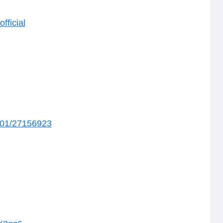
ficial
501/27156923