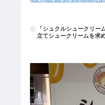
https://maps.app.goo.gl/Mr4WddjimZpb
「シュクルシュークリーム
立てシュークリームを求