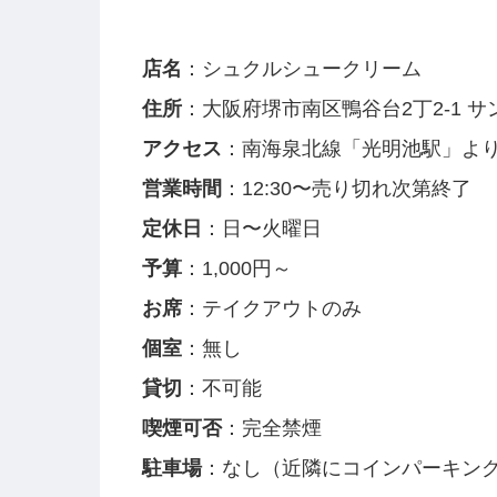
店名
：シュクルシュークリーム
住所
：大阪府堺市南区鴨谷台2丁2-1 サン
アクセス
：南海泉北線「光明池駅」より
営業時間
：12:30〜売り切れ次第終了
定休日
：日〜火曜日
予算
：1,000円～
お席
：テイクアウトのみ
個室
：無し
貸切
：不可能
喫煙可否
：完全禁煙
駐車場
：なし（近隣にコインパーキン