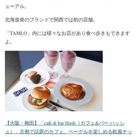
ューアル。
北海道発のブランドで関西では初の店舗。
「TAMLO」内には様々なお店があり食べ歩きもできます
よ。
【大阪・梅田】「cafe & bar Hush（カフェ&バー ハッシ
ュ）」京都で話題のカフェ、ベーグルを楽しめる欧風チッ