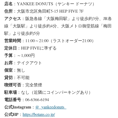
店名
：YANKEE DONUTS（ヤンキー ドーナツ）
住所
：大阪市北区角田町5-15 HEP FIVE 7F
アクセス
：阪急各線「大阪梅田駅」より徒歩約3分、JR各
線「大阪駅」より徒歩約4分、大阪メトロ御堂筋線「梅田
駅」より徒歩約5分
営業時間
：11:00～21:00（ラストオーダー21:00）
定休日
：HEP FIVEに準ずる
予算
：～1,000円
お席
：テイクアウト
個室
：無し
貸切
：不可能
喫煙可否
：完全禁煙
駐車場
：なし（近隣にコインパーキングあり）
電話番号
：06-6366-6194
公式Instagram
：
@_yankeedonuts_
公式HP
：
https://botans.co.jp/