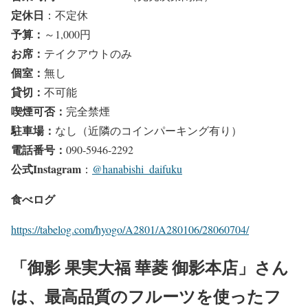
定休日
：不定休
予算
：
～1,000円
お席
：
テイクアウトのみ
個室
：
無し
貸切
：
不可能
喫煙可否
：
完全禁煙
駐車場
：
なし（近隣のコインパーキング有り）
電話番号
：
090-5946-2292
公式Instagram
：
@hanabishi_daifuku
食べログ
https://tabelog.com/hyogo/A2801/A280106/28060704/
「御影 果実大福 華菱 御影本店」さん
は、最高品質のフルーツを使ったフ