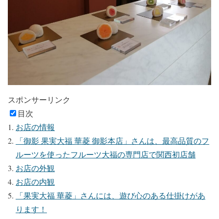
スポンサーリンク
目次
お店の情報
「御影 果実大福 華菱 御影本店」さんは、最高品質のフ
ルーツを使ったフルーツ大福の専門店で関西初店舗
お店の外観
お店の内観
「果実大福 華菱」さんには、遊び心のある仕掛けがあ
ります！