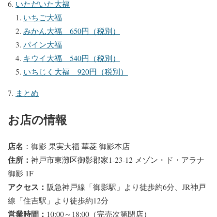
いただいた大福
いちご大福
みかん大福 650円（税別）
パイン大福
キウイ大福 540円（税別）
いちじく大福 920円（税別）
まとめ
お店の情報
店名
：御影 果実大福 華菱 御影本店
住所
：
神戸市東灘区御影郡家1-23-12 メゾン・ド・アラナ
御影 1F
アクセス
：
阪急神戸線「御影駅」より徒歩約6分、JR神戸
線「住吉駅」より徒歩約12分
営業時間
：
10:00～18:00（完売次第閉店）