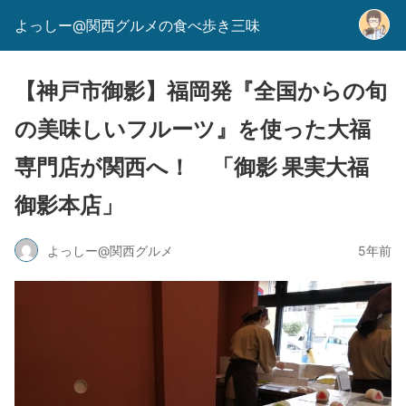
よっしー@関西グルメの食べ歩き三味
【神戸市御影】福岡発『全国からの旬
の美味しいフルーツ』を使った大福
専門店が関西へ！ 「御影 果実大福
御影本店」
よっしー@関西グルメ
5年前