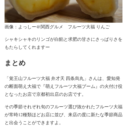
画像：よっしー@関西グルメ フルーツ大福 りんご
シャキシャキのリンゴが白餡と求肥の甘さにさっぱりさを
もたらしてくれますー
まとめ
「覚王山フルーツ大福 弁才天 四条烏丸」さんは、愛知発
の断面萌え大福で『萌えフルーツ大福ブーム』の火付け役
となったお店で京都初出店のお店です。
その季節それぞれ旬のフルーツ選び抜かれたフルーツ大福
が常時12種類ほどお店に並び、来店の度に新たな季節商品
と出会うことができますよ。