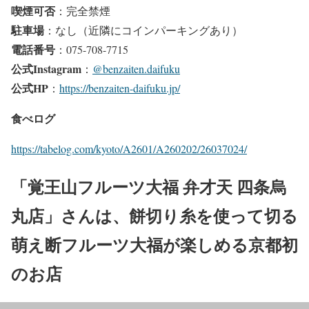
喫煙可否
：完全禁煙
駐車場
：なし（近隣にコインパーキングあり）
電話番号
：075-708-7715
公式Instagram
：
@benzaiten.daifuku
公式HP
：
https://benzaiten-daifuku.jp/
食べログ
https://tabelog.com/kyoto/A2601/A260202/26037024/
「覚王山フルーツ大福 弁才天 四条烏
丸店」さんは、餅切り糸を使って切る
萌え断フルーツ大福が楽しめる京都初
のお店