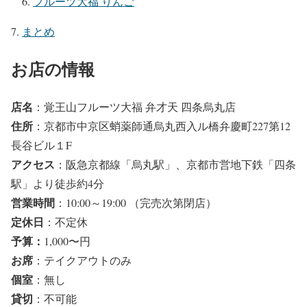
フルーツ大福 りんご
まとめ
お店の情報
店名
：覚王山フルーツ大福 弁才天 四条烏丸店
住所
：京都市中京区蛸薬師通烏丸西入ル橋弁慶町227第12
長谷ビル１F
アクセス
：阪急京都線「烏丸駅」、京都市営地下鉄「四条
駅」より徒歩約4分
営業時間
：10:00～19:00 （完売次第閉店）
定休日
：不定休
予算
：
1,000〜円
お席
：テイクアウトのみ
個室
：無し
貸切
：不可能