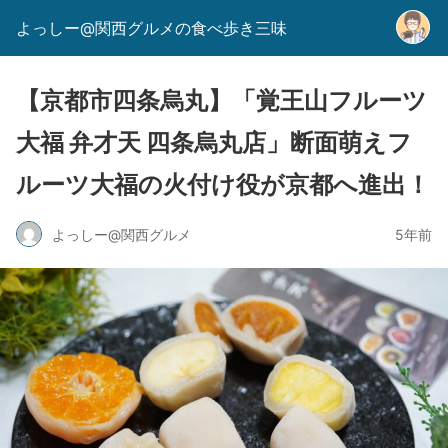
よっしー@関西グルメの食べ歩き三味
【京都市四条烏丸】「覚王山フルーツ
大福 弁才天 四条烏丸店」断面萌えフ
ルーツ大福の火付け役が京都へ進出！
よっしー@関西グルメ
5年前