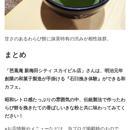
甘さのあるわらび餅に抹茶特有の渋みが相性抜群。
まとめ
「芭蕉庵 新梅田シティ スカイビル店」さんは、明治元年
創業の和菓子製造が手掛ける『石臼挽き体験』ができる和
カフェ。
昭和レトロ感たっぷりの雰囲気の中、伝統製法で作ったわ
らび餅を挽きたての香ばしいきな粉と共に味わってみてく
ださい！
※お店情報やメニューなどは、当ブログ掲載時のもので