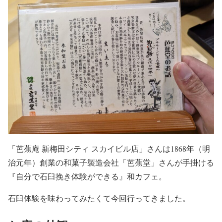
「芭蕉庵 新梅田シティ スカイビル店」さんは1868年（明
治元年）創業の和菓子製造会社「芭蕉堂」さんが手掛ける
『自分で石臼挽き体験ができる』和カフェ。
石臼体験を味わってみたくて今回行ってきました。