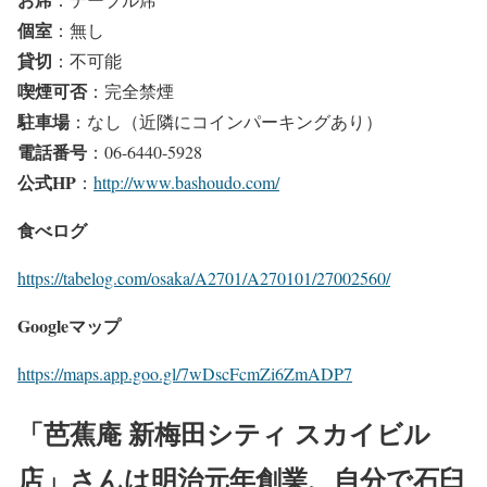
個室
：無し
貸切
：不可能
喫煙可否
：完全禁煙
駐車場
：なし（近隣にコインパーキングあり）
電話番号
：06-6440-5928
公式HP
：
http://www.bashoudo.com/
食べログ
https://tabelog.com/osaka/A2701/A270101/27002560/
Googleマップ
https://maps.app.goo.gl/7wDscFcmZi6ZmADP7
「芭蕉庵 新梅田シティ スカイビル
店」さんは明治元年創業、自分で石臼