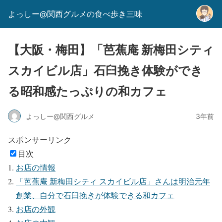
よっしー@関西グルメの食べ歩き三味
【大阪・梅田】「芭蕉庵 新梅田シティ
スカイビル店」石臼挽き体験ができ
る昭和感たっぷりの和カフェ
よっしー@関西グルメ
3年前
スポンサーリンク
目次
お店の情報
「芭蕉庵 新梅田シティ スカイビル店」さんは明治元年
創業、自分で石臼挽きが体験できる和カフェ
お店の外観